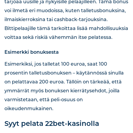
tarjoaa uusille ja nykyisille pelaajilleen. Tämä bonus
voi ilmetä eri muodoissa, kuten talletusbonuksina,
ilmaiskierroksina tai cashback-tarjouksina.
Bittipelaajille tämä tarkoittaa lisää mahdollisuuksia
voittaa sekä riskiä vähemmän itse pelatessa.
Esimerkki bonuksesta
Esimerkiksi, jos talletat 100 euroa, saat 100
prosentin talletusbonuksen – käytännössä sinulla
on pelattavaa 200 euroa. Tällöin on tärkeää, että
ymmärrät myös bonuksen kierrätysehdot, joilla
varmistetaan, että peli-osuus on
oikeudenmukainen.
Syyt pelata 22bet-kasinolla