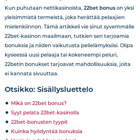
Kun puhutaan nettikasinoista,
22bet bonus
on yksi
yleisimmistä termeistä, joka herättää pelaajien
mielenkiinnon. Tämä artikkeli vie sinut syvemmälle
22bet-kasinon maailmaan, tutkien sen tarjoamia
bonuksia ja niiden vaikutusta pelielämyksiisi. Olipa
kyseessä uusi pelaaja tai kokeneempi peluri,
22betin bonukset tarjoavat mahdollisuuksia, joita
ei kannata sivuuttaa.
Otsikko: Sisällysluettelo
Mikä on 22bet bonus?
Syyt pelata 22bet-kasinolla
22bet-bonusten tyypit
Kuinka hyödyntää bonuksia