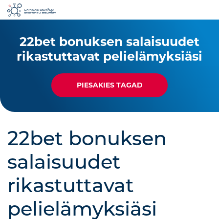
22bet bonuksen salaisuudet
rikastuttavat pelielämyksiäsi
PIESAKIES TAGAD
22bet bonuksen
salaisuudet
rikastuttavat
pelielämyksiäsi