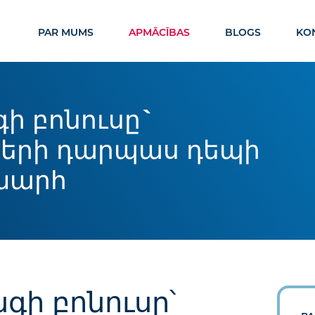
PAR MUMS
APMĀCĪBAS
BLOGS
KON
ի բոնուսը`
երի դարպաս դեպի
խարհ
գի բոնուսը՝