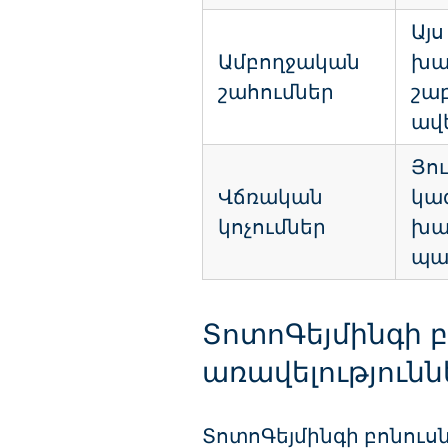
Այս
Ամբողջական
խա
շահումներ
շա
ավ
Յո
Վճռական
կա
կոչումներ
խա
պա
ՏոտոԳեյմինգի բ
առավելությունն
ՏոտոԳեյմինգի բոնուս