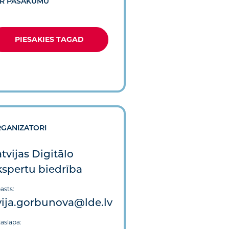
R PASĀKUMU
PIESAKIES TAGAD
GANIZATORI
tvijas Digitālo
kspertu biedrība
asts:
vija.gorbunova@lde.lv
aslapa: