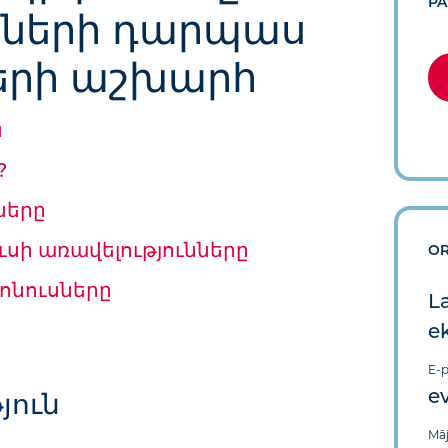
PA
ների դարպաս
երի աշխարհ
ն
?
ները
ւսի առավելությունները
OR
ոնուսները
La
e
E-p
e
յուն
Māj