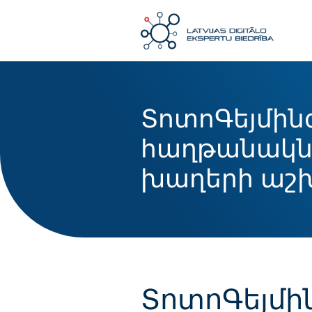
ՏոտոԳեյմինգ
հաղթանակն
խաղերի աշ
ՏոտոԳեյմին