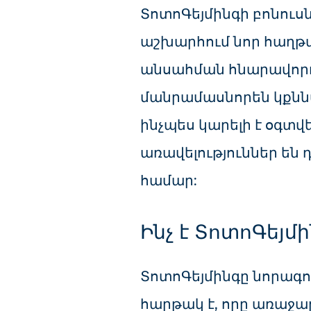
ՏոտոԳեյմինգի բոնուս
աշխարհում նոր հաղթ
անսահման հնարավորու
մանրամասնորեն կքննար
ինչպես կարելի է օգտվե
առավելություններ են
համար:
Ինչ է ՏոտոԳեյմ
ՏոտոԳեյմինգը նորագո
հարթակ է, որը առաջա