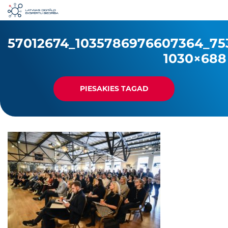
57012674_1035786976607364_75
1030×688
PIESAKIES TAGAD