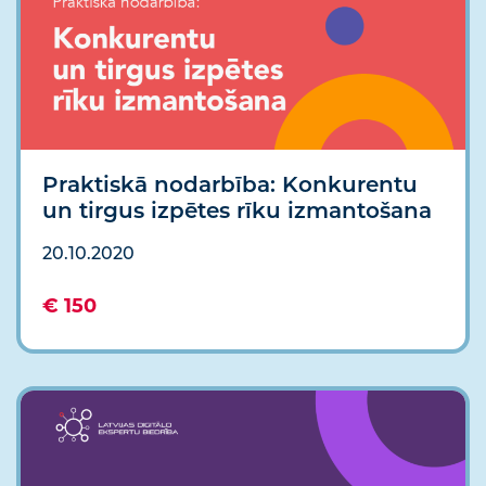
Praktiskā nodarbība: Konkurentu
un tirgus izpētes rīku izmantošana
20.10.2020
€ 150