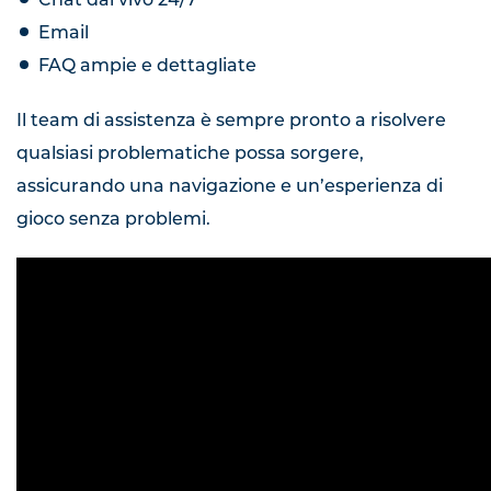
Email
FAQ ampie e dettagliate
Il team di assistenza è sempre pronto a risolvere
qualsiasi problematiche possa sorgere,
assicurando una navigazione e un’esperienza di
gioco senza problemi.