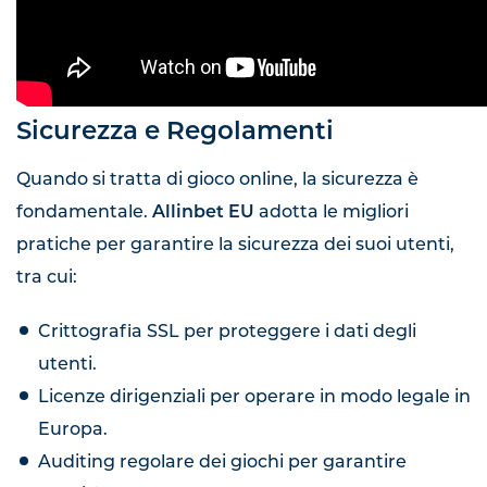
Sicurezza e Regolamenti
Quando si tratta di gioco online, la sicurezza è
fondamentale.
Allinbet EU
adotta le migliori
pratiche per garantire la sicurezza dei suoi utenti,
tra cui:
Crittografia SSL per proteggere i dati degli
utenti.
Licenze dirigenziali per operare in modo legale in
Europa.
Auditing regolare dei giochi per garantire