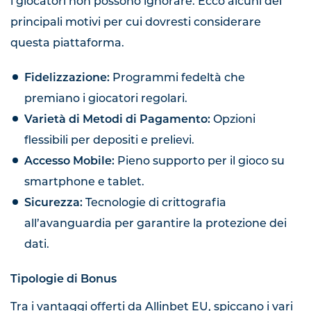
i giocatori non possono ignorare. Ecco alcuni dei
principali motivi per cui dovresti considerare
questa piattaforma.
Fidelizzazione:
Programmi fedeltà che
premiano i giocatori regolari.
Varietà di Metodi di Pagamento:
Opzioni
flessibili per depositi e prelievi.
Accesso Mobile:
Pieno supporto per il gioco su
smartphone e tablet.
Sicurezza:
Tecnologie di crittografia
all’avanguardia per garantire la protezione dei
dati.
Tipologie di Bonus
Tra i vantaggi offerti da Allinbet EU, spiccano i vari