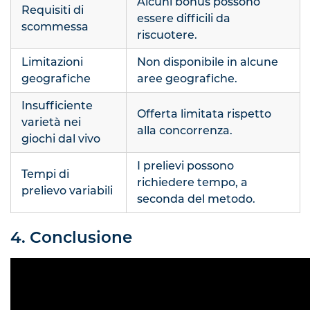
Alcuni bonus possono
Requisiti di
essere difficili da
scommessa
riscuotere.
Limitazioni
Non disponibile in alcune
geografiche
aree geografiche.
Insufficiente
Offerta limitata rispetto
varietà nei
alla concorrenza.
giochi dal vivo
I prelievi possono
Tempi di
richiedere tempo, a
prelievo variabili
seconda del metodo.
4. Conclusione