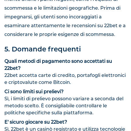
scommessa e le limitazioni geografiche. Prima di
impegnarsi, gli utenti sono incoraggiati a
esaminare attentamente le recensioni su 22bet e a
considerare le proprie esigenze di scommessa.
5. Domande frequenti
Quali metodi di pagamento sono accettati su
22bet?
22bet accetta carte di credito, portafogli elettronici
e criptovalute come Bitcoin.
Ci sono limiti sui prelievi?
Sì, i limiti di prelievo possono variare a seconda del
metodo scelto. È consigliabile controllare le
politiche specifiche sulla piattaforma.
E' sicuro giocare su 22bet?
Sì, 22bet è un casinò registrato e utilizza tecnologie