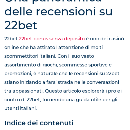
delle recensioni su
22bet
22bet
22bet bonus senza deposito
è uno dei casinò
online che ha attirato l'attenzione di molti
scommettitori italiani. Con il suo vasto
assortimento di giochi, scommesse sportive e
promozioni, è naturale che le recensioni su 22bet
stiano iniziando a farsi strada nelle conversazioni
tra appassionati. Questo articolo esplorerà i pro e i
contro di 22bet, fornendo una guida utile per gli
utenti italiani.
Indice dei contenuti