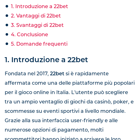
1. Introduzione a 22bet
2. Vantaggi di 22bet
3. Svantaggi di 22bet
4. Conclusione
5. Domande frequenti
1. Introduzione a 22bet
Fondata nel 2017,
22bet
si è rapidamente
affermata come una delle piattaforme più popolari
per il gioco online in Italia. L'utente può scegliere
tra un ampio ventaglio di giochi da casinò, poker, e
scommesse su eventi sportivi a livello mondiale.
Grazie alla sua interfaccia user-friendly e alle
numerose opzioni di pagamento, molti
scommettitori hanno iniziato a scrivere le loro