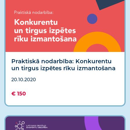
Praktiskā nodarbība: Konkurentu
un tirgus izpētes rīku izmantošana
20.10.2020
€ 150