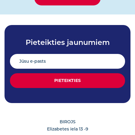
Pieteikties jaunumiem
BIROJS
Elizabetes iela 13 -9