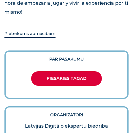
hora de empezar a jugar y vivir la experiencia por ti
mismo!
Pieteikums apmācībām
PAR PASĀKUMU
PIESAKIES TAGAD
ORGANIZATORI
Latvijas Digitālo ekspertu biedrība