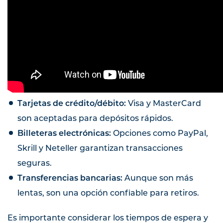
Tarjetas de crédito/débito:
Visa y MasterCard
son aceptadas para depósitos rápidos.
Billeteras electrónicas:
Opciones como PayPal,
Skrill y Neteller garantizan transacciones
seguras.
Transferencias bancarias:
Aunque son más
lentas, son una opción confiable para retiros.
Es importante considerar los tiempos de espera y