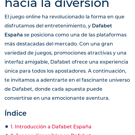
hacia la diversión
El juego online ha revolucionado la forma en que
disfrutamos del entretenimiento, y
Dafabet
España
se posiciona como una de las plataformas
más destacadas del mercado. Con una gran
variedad de juegos, promociones atractivas y una
interfaz amigable, Dafabet ofrece una experiencia
única para todos los apostadores. A continuación,
te invitamos a adentrarte en el fascinante universo
de Dafabet, donde cada apuesta puede
convertirse en una emocionante aventura.
Índice
1. Introducción a Dafabet España