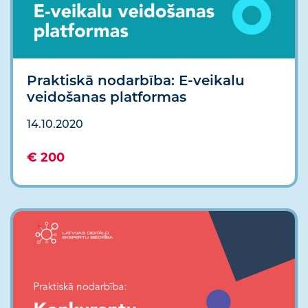
Praktiskā nodarbība: E-veikalu
veidošanas platformas
14.10.2020
€ 200