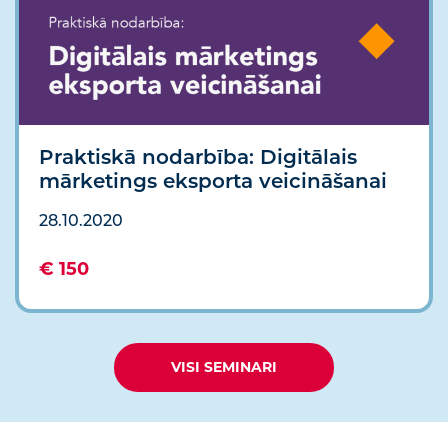
Praktiskā nodarbība: Digitālais
mārketings eksporta veicināšanai
28.10.2020
€ 150
VISI SEMINARI