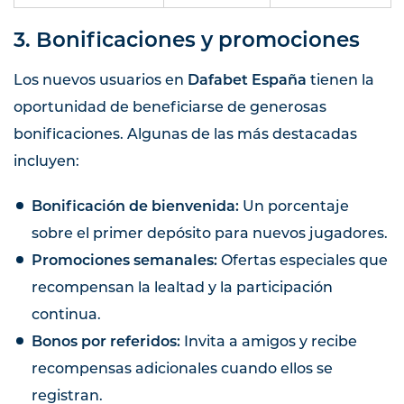
3. Bonificaciones y promociones
Los nuevos usuarios en
Dafabet España
tienen la
oportunidad de beneficiarse de generosas
bonificaciones. Algunas de las más destacadas
incluyen:
Bonificación de bienvenida:
Un porcentaje
sobre el primer depósito para nuevos jugadores.
Promociones semanales:
Ofertas especiales que
recompensan la lealtad y la participación
continua.
Bonos por referidos:
Invita a amigos y recibe
recompensas adicionales cuando ellos se
registran.