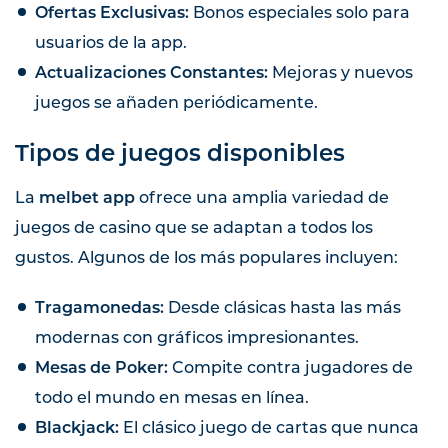
Ofertas Exclusivas:
Bonos especiales solo para
usuarios de la app.
Actualizaciones Constantes:
Mejoras y nuevos
juegos se añaden periódicamente.
Tipos de juegos disponibles
La
melbet app
ofrece una amplia variedad de
juegos de casino que se adaptan a todos los
gustos. Algunos de los más populares incluyen:
Tragamonedas:
Desde clásicas hasta las más
modernas con gráficos impresionantes.
Mesas de Poker:
Compite contra jugadores de
todo el mundo en mesas en línea.
Blackjack:
El clásico juego de cartas que nunca