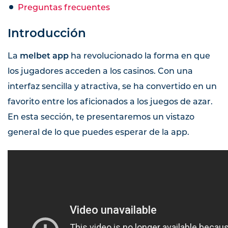
Preguntas frecuentes
Introducción
La
melbet app
ha revolucionado la forma en que
los jugadores acceden a los casinos. Con una
interfaz sencilla y atractiva, se ha convertido en un
favorito entre los aficionados a los juegos de azar.
En esta sección, te presentaremos un vistazo
general de lo que puedes esperar de la app.