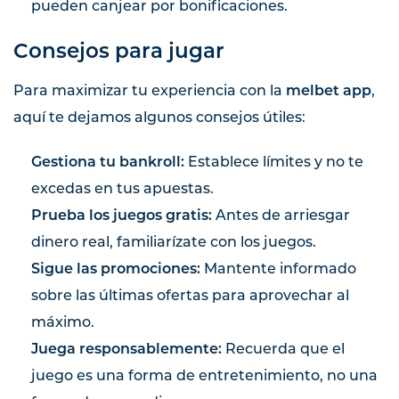
pueden canjear por bonificaciones.
Consejos para jugar
Para maximizar tu experiencia con la
melbet app
,
aquí te dejamos algunos consejos útiles:
Gestiona tu bankroll:
Establece límites y no te
excedas en tus apuestas.
Prueba los juegos gratis:
Antes de arriesgar
dinero real, familiarízate con los juegos.
Sigue las promociones:
Mantente informado
sobre las últimas ofertas para aprovechar al
máximo.
Juega responsablemente:
Recuerda que el
juego es una forma de entretenimiento, no una