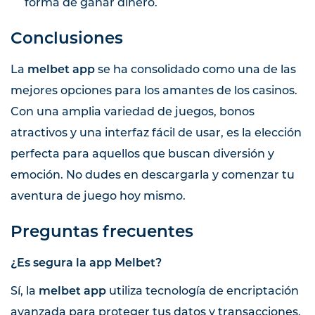
forma de ganar dinero.
Conclusiones
La
melbet app
se ha consolidado como una de las
mejores opciones para los amantes de los casinos.
Con una amplia variedad de juegos, bonos
atractivos y una interfaz fácil de usar, es la elección
perfecta para aquellos que buscan diversión y
emoción. No dudes en descargarla y comenzar tu
aventura de juego hoy mismo.
Preguntas frecuentes
¿Es segura la app Melbet?
Sí, la
melbet app
utiliza tecnología de encriptación
avanzada para proteger tus datos y transacciones.