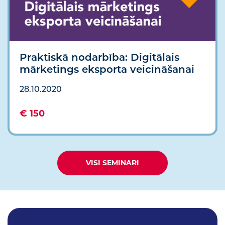
Praktiskā nodarbība: Digitālais
mārketings eksporta veicināšanai
28.10.2020
€ 150
VISI SEMINARI