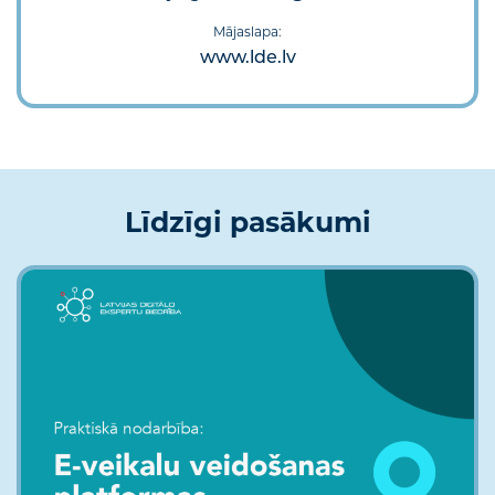
Mājaslapa:
www.lde.lv
Līdzīgi pasākumi