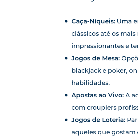
Caça-Níqueis:
Uma en
clássicos até os mai
impressionantes e te
Jogos de Mesa:
Opçõe
blackjack e poker, o
habilidades.
Apostas ao Vivo:
A ad
com croupiers profiss
Jogos de Loteria:
Pa
aqueles que gostam de