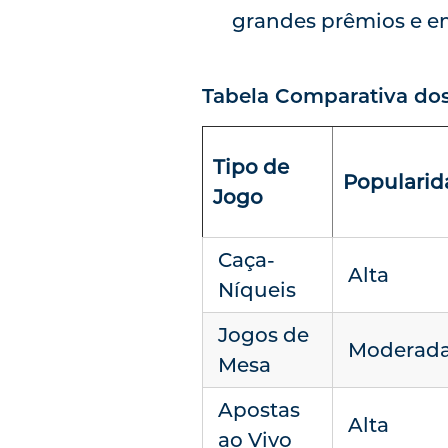
grandes prêmios e e
Tabela Comparativa do
Tipo de
Popularid
Jogo
Caça-
Alta
Níqueis
Jogos de
Moderad
Mesa
Apostas
Alta
ao Vivo