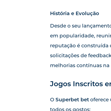
História e Evolução
Desde o seu lançament
em popularidade, reuni
reputação é construída 
solicitações de feedback
melhorias contínuas na 
Jogos Inscritos 
O
Superbet bet
oferece
todos os gostos: