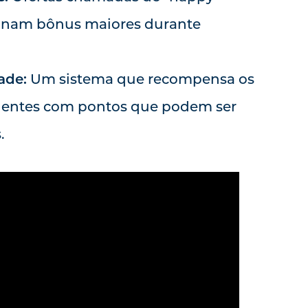
onam bônus maiores durante
ade:
Um sistema que recompensa os
uentes com pontos que podem ser
.