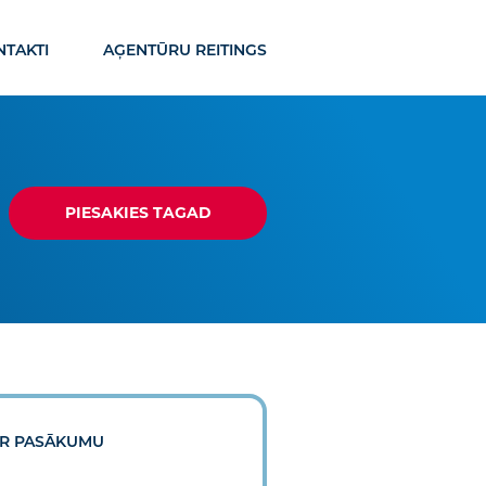
TAKTI
AĢENTŪRU REITINGS
PIESAKIES TAGAD
R PASĀKUMU