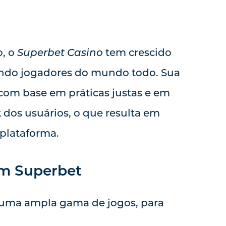
o, o
Superbet Casino
tem crescido
ndo jogadores do mundo todo. Sua
com base em práticas justas e em
 dos usuários, o que resulta em
plataforma.
em Superbet
 uma ampla gama de jogos, para