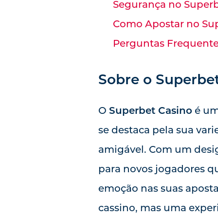
Segurança no Super
Como Apostar no Su
Perguntas Frequent
Sobre o Superbe
O
Superbet Casino
é um
se destaca pela sua vari
amigável. Com um design
para novos jogadores q
emoção nas suas aposta
cassino, mas uma exper