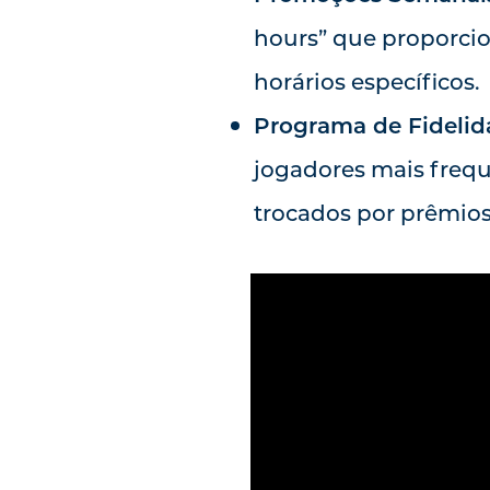
hours” que proporci
horários específicos.
Programa de Fidelid
jogadores mais freq
trocados por prêmios