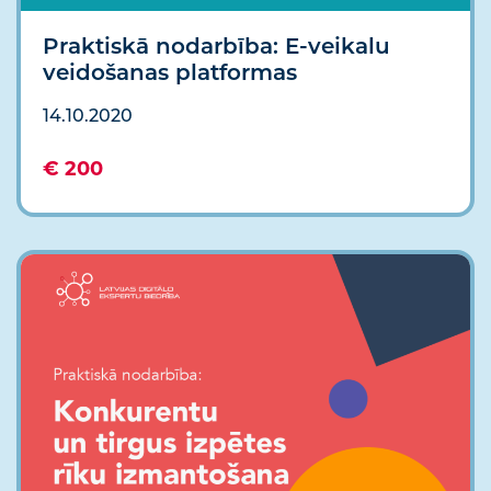
Praktiskā nodarbība: E-veikalu
veidošanas platformas
14.10.2020
€ 200