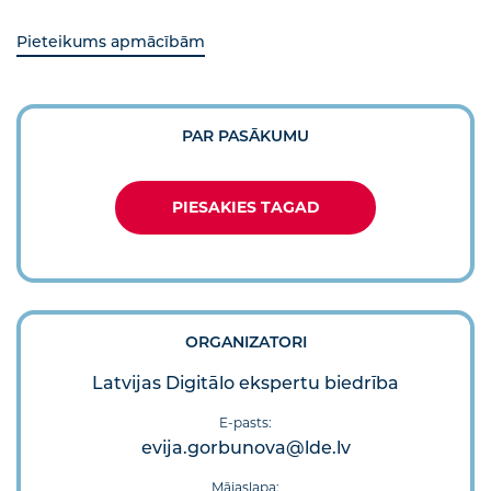
Pieteikums apmācībām
PAR PASĀKUMU
PIESAKIES TAGAD
ORGANIZATORI
Latvijas Digitālo ekspertu biedrība
E-pasts:
evija.gorbunova@lde.lv
Mājaslapa: