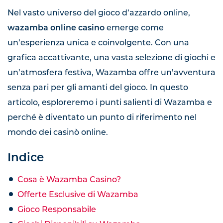
Nel vasto universo del gioco d’azzardo online,
wazamba online casino
emerge come
un’esperienza unica e coinvolgente. Con una
grafica accattivante, una vasta selezione di giochi e
un’atmosfera festiva, Wazamba offre un’avventura
senza pari per gli amanti del gioco. In questo
articolo, esploreremo i punti salienti di Wazamba e
perché è diventato un punto di riferimento nel
mondo dei casinò online.
Indice
Cosa è Wazamba Casino?
Offerte Esclusive di Wazamba
Gioco Responsabile