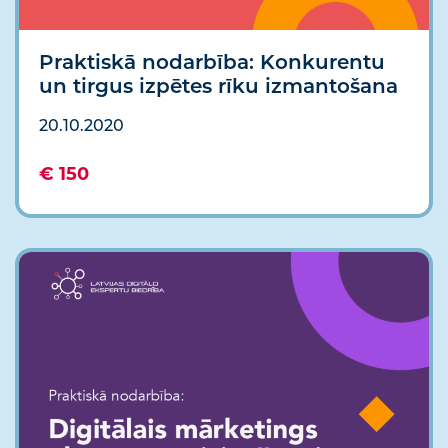
Praktiskā nodarbība: Konkurentu
un tirgus izpētes rīku izmantošana
20.10.2020
€ 150