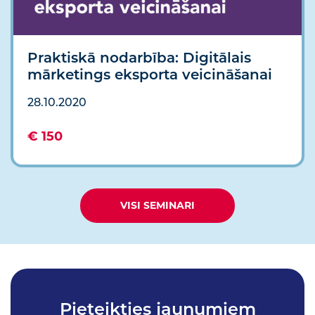
Praktiskā nodarbība: Digitālais
mārketings eksporta veicināšanai
28.10.2020
€ 150
VISI SEMINARI
Pieteikties jaunumiem