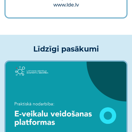
www.lde.lv
Līdzīgi pasākumi