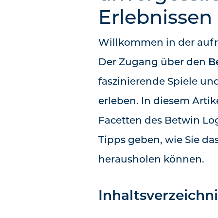
Erlebnissen
Willkommen in der aufr
Der Zugang über den
B
faszinierende Spiele u
erleben. In diesem Arti
Facetten des Betwin Lo
Tipps geben, wie Sie da
herausholen können.
Inhaltsverzeichni