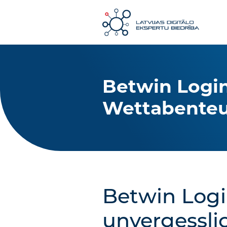
Betwin Login
Wettabenteu
Betwin Login
unvergessli