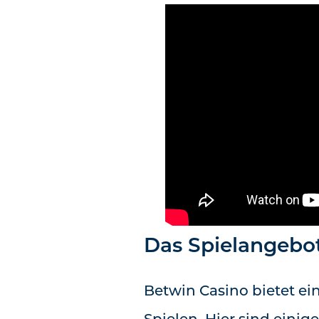
Das Spielangebo
Betwin Casino bietet e