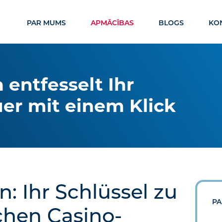
PAR MUMS
APMĀCĪBAS
BLOGS
KON
 entfesselt Ihr
er mit einem Klick
: Ihr Schlüssel zu
PA
chen Casino-