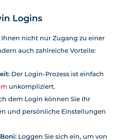
win Logins
 Ihnen nicht nur Zugang zu einer
ndern auch zahlreiche Vorteile:
it:
Der Login-Prozess ist einfach
com
unkompliziert.
h dem Login können Sie Ihr
en und persönliche Einstellungen
 Boni:
Loggen Sie sich ein, um von