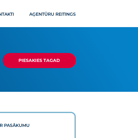
TAKTI
AĢENTŪRU REITINGS
PIESAKIES TAGAD
R PASĀKUMU