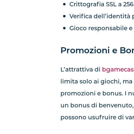
Crittografia SSL a 256 
Verifica dell’identità
Gioco responsabile e 
Promozioni e Bo
L’attrattiva di
bgamecasi
limita solo ai giochi, m
promozioni e bonus. I n
un bonus di benvenuto, m
possono usufruire di var