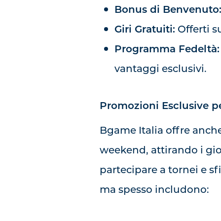
Bonus di Benvenuto
Giri Gratuiti:
Offerti s
Programma Fedeltà:
vantaggi esclusivi.
Promozioni Esclusive p
Bgame Italia offre anche
weekend, attirando i gio
partecipare a tornei e sf
ma spesso includono: