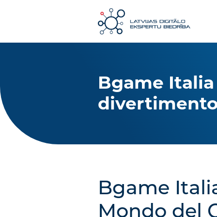
Bgame Italia 
divertimento
Bgame Itali
Mondo del G