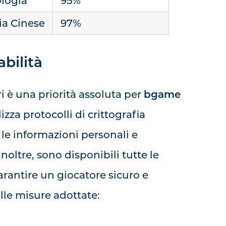
ologia
95%
ia Cinese
97%
abilità
i è una priorità assoluta per
bgame
izza protocolli di crittografia
le informazioni personali e
Inoltre, sono disponibili tutte le
arantire un giocatore sicuro e
lle misure adottate: