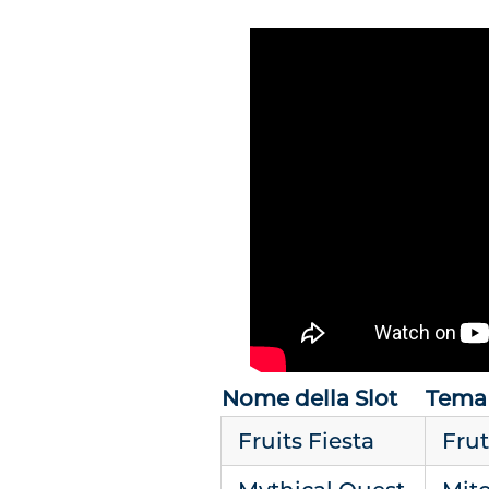
Nome della Slot
Tema
Fruits Fiesta
Frut