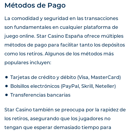
Métodos de Pago
La comodidad y seguridad en las transacciones
son fundamentales en cualquier plataforma de
juego online. Star Casino España ofrece múltiples
métodos de pago para facilitar tanto los depósitos
como los retiros. Algunos de los métodos más
populares incluyen:
Tarjetas de crédito y débito (Visa, MasterCard)
Bolsillos electrónicos (PayPal, Skrill, Neteller)
Transferencias bancarias
Star Casino también se preocupa por la rapidez de
los retiros, asegurando que los jugadores no
tengan que esperar demasiado tiempo para