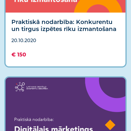
Praktiskā nodarbība: Konkurentu
un tirgus izpētes rīku izmantošana
20.10.2020
€ 150