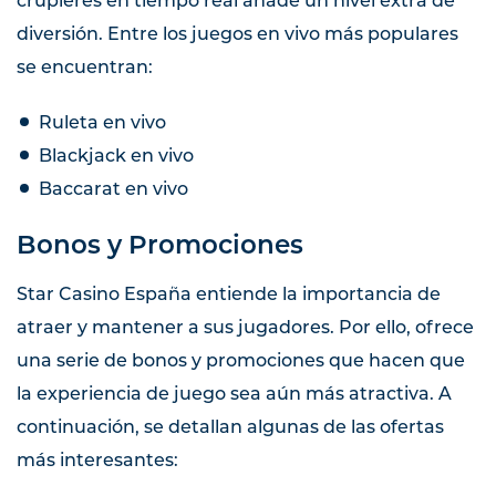
crupieres en tiempo real añade un nivel extra de
diversión. Entre los juegos en vivo más populares
se encuentran:
Ruleta en vivo
Blackjack en vivo
Baccarat en vivo
Bonos y Promociones
Star Casino España entiende la importancia de
atraer y mantener a sus jugadores. Por ello, ofrece
una serie de bonos y promociones que hacen que
la experiencia de juego sea aún más atractiva. A
continuación, se detallan algunas de las ofertas
más interesantes: