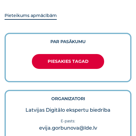
Pieteikums apmācībām
PAR PASĀKUMU
PIESAKIES TAGAD
ORGANIZATORI
Latvijas Digitālo ekspertu biedrība
E-pasts:
evija.gorbunova@lde.lv