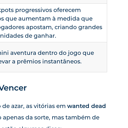
kpots progressivos oferecem
os que aumentam à medida que
ogadores apostam, criando grandes
nidades de ganhar.
ni aventura dentro do jogo que
evar a prêmios instantâneos.
 Vencer
e azar, as vitórias em
wanted dead
apenas da sorte, mas também de