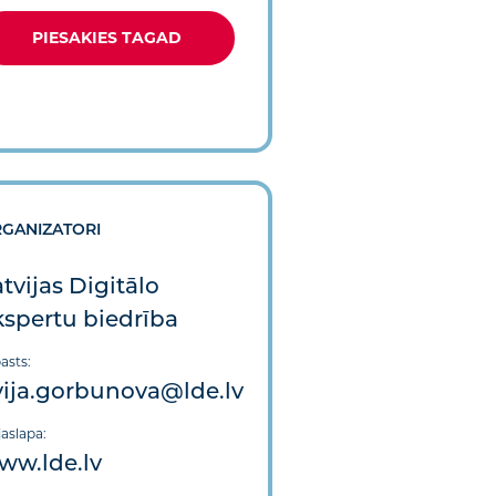
PIESAKIES TAGAD
GANIZATORI
tvijas Digitālo
kspertu biedrība
asts:
vija.gorbunova@lde.lv
aslapa:
ww.lde.lv