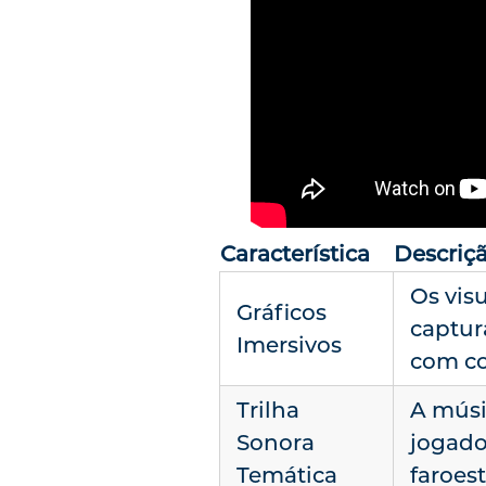
Característica
Descriç
Os visu
Gráficos
captur
Imersivos
com co
Trilha
A músi
Sonora
jogado
Temática
faroest