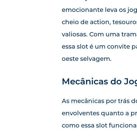
emocionante leva os jog
cheio de action, tesou
valiosas. Com uma trama
essa slot é um convite 
oeste selvagem.
Mecânicas do Jo
As mecânicas por trás 
envolventes quanto a pr
como essa slot funciona