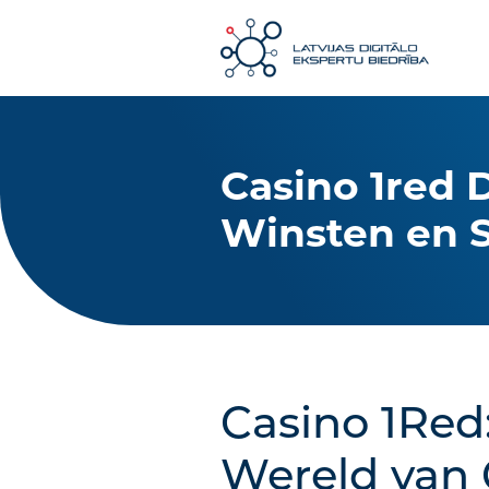
Casino 1red 
Winsten en 
Casino 1Red
Wereld van