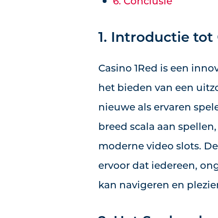
6. Conclusie
1. Introductie to
Casino 1Red is een innov
het bieden van een uitz
nieuwe als ervaren spel
breed scala aan spellen, 
moderne video slots. De 
ervoor dat iedereen, on
kan navigeren en plezie