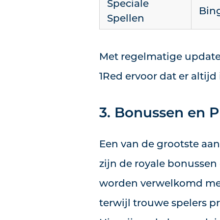
Speciale
Bin
Spellen
Met regelmatige updates
1Red ervoor dat er altijd
3. Bonussen en 
Een van de grootste aa
zijn de royale bonussen
worden verwelkomd met
terwijl trouwe spelers p