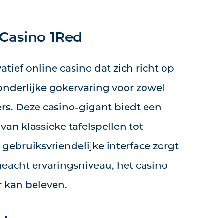
t Casino 1Red
atief online casino dat zich richt op
onderlijke gokervaring voor zowel
ers. Deze casino-gigant biedt een
van klassieke tafelspellen tot
gebruiksvriendelijke interface zorgt
geacht ervaringsniveau, het casino
r kan beleven.