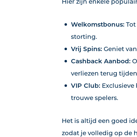
Hier zijn enkele popula
Welkomstbonus:
Tot
storting.
Vrij Spins:
Geniet van 
Cashback Aanbod:
O
verliezen terug tijde
VIP Club:
Exclusieve
trouwe spelers.
Het is altijd een goed i
zodat je volledig op de 