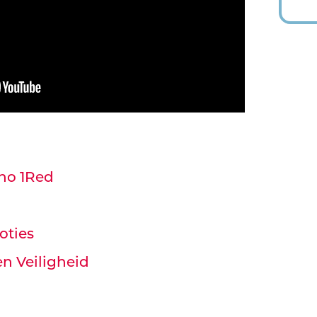
ino 1Red
oties
n Veiligheid