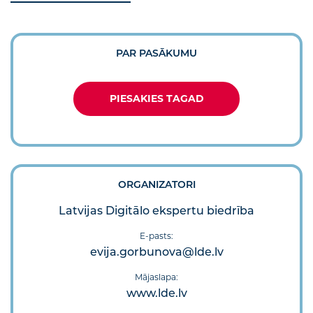
PAR PASĀKUMU
PIESAKIES TAGAD
ORGANIZATORI
Latvijas Digitālo ekspertu biedrība
E-pasts:
evija.gorbunova@lde.lv
Mājaslapa:
www.lde.lv