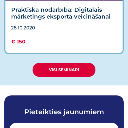
Praktiskā nodarbība: Digitālais
mārketings eksporta veicināšanai
28.10.2020
€ 150
VISI SEMINARI
Pieteikties jaunumiem