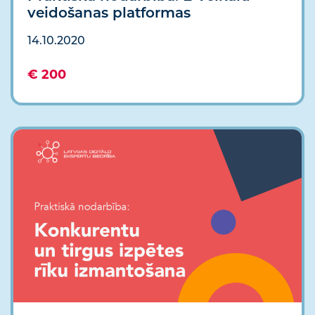
veidošanas platformas
14.10.2020
€ 200