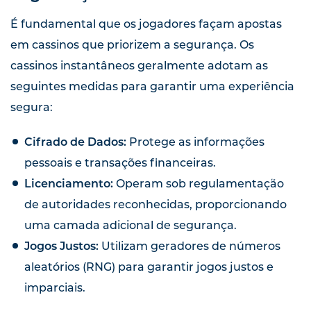
É fundamental que os jogadores façam apostas
em cassinos que priorizem a segurança. Os
cassinos instantâneos geralmente adotam as
seguintes medidas para garantir uma experiência
segura:
Cifrado de Dados:
Protege as informações
pessoais e transações financeiras.
Licenciamento:
Operam sob regulamentação
de autoridades reconhecidas, proporcionando
uma camada adicional de segurança.
Jogos Justos:
Utilizam geradores de números
aleatórios (RNG) para garantir jogos justos e
imparciais.