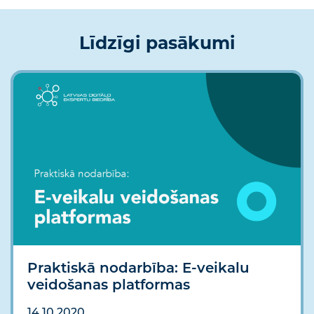
Līdzīgi pasākumi
Praktiskā nodarbība: E-veikalu
veidošanas platformas
14.10.2020