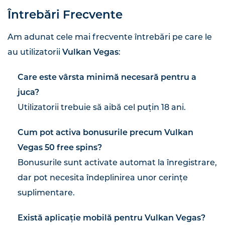
Întrebări Frecvente
Am adunat cele mai frecvente întrebări pe care le
au utilizatorii
Vulkan Vegas
:
Care este vârsta minimă necesară pentru a
juca?
Utilizatorii trebuie să aibă cel puțin 18 ani.
Cum pot activa bonusurile precum Vulkan
Vegas 50 free spins?
Bonusurile sunt activate automat la înregistrare,
dar pot necesita îndeplinirea unor cerințe
suplimentare.
Există aplicație mobilă pentru Vulkan Vegas?