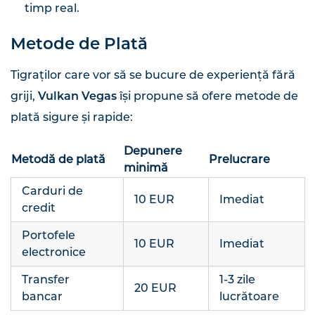
timp real.
Metode de Plată
Tigraților care vor să se bucure de experiență fără
griji,
Vulkan Vegas
își propune să ofere metode de
plată sigure și rapide:
Depunere
Metodă de plată
Prelucrare
minimă
Carduri de
10 EUR
Imediat
credit
Portofele
10 EUR
Imediat
electronice
Transfer
1-3 zile
20 EUR
bancar
lucrătoare