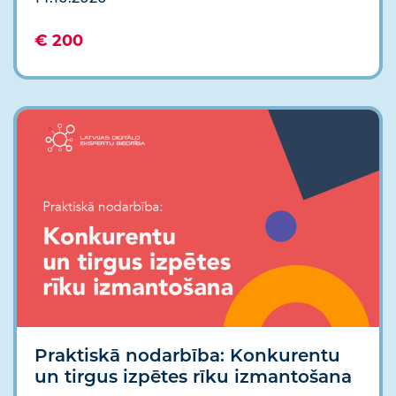
€ 200
Praktiskā nodarbība: Konkurentu
un tirgus izpētes rīku izmantošana