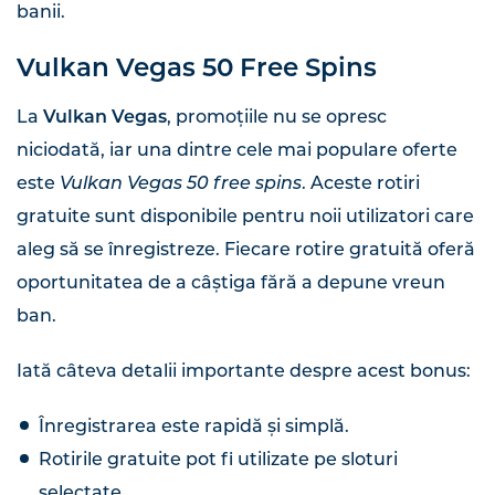
banii.
Vulkan Vegas 50 Free Spins
La
Vulkan Vegas
, promoțiile nu se opresc
niciodată, iar una dintre cele mai populare oferte
este
Vulkan Vegas 50 free spins
. Aceste rotiri
gratuite sunt disponibile pentru noii utilizatori care
aleg să se înregistreze. Fiecare rotire gratuită oferă
oportunitatea de a câștiga fără a depune vreun
ban.
Iată câteva detalii importante despre acest bonus:
Înregistrarea este rapidă și simplă.
Rotirile gratuite pot fi utilizate pe sloturi
selectate.