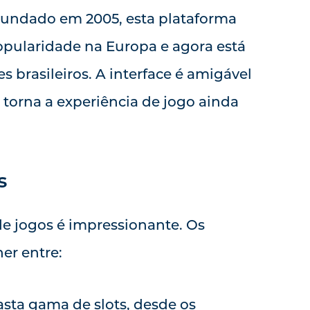
Fundado em 2005, esta plataforma
ularidade na Europa e agora está
s brasileiros. A interface é amigável
e torna a experiência de jogo ainda
s
de jogos é impressionante. Os
er entre:
sta gama de slots, desde os