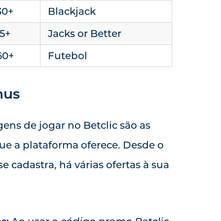
30+
Blackjack
15+
Jacks or Better
60+
Futebol
nus
ns de jogar no Betclic são as
e a plataforma oferece. Desde o
cadastra, há várias ofertas à sua