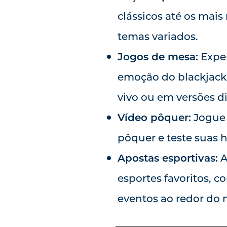
clássicos até os mais
temas variados.
Jogos de mesa:
Expe
emoção do blackjack,
vivo ou em versões di
Vídeo pôquer:
Jogue 
pôquer e teste suas h
Apostas esportivas:
A
esportes favoritos, 
eventos ao redor do