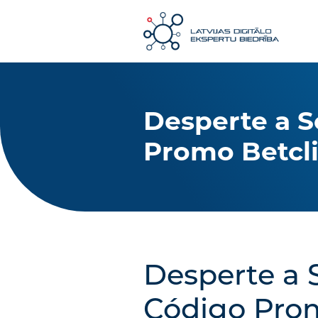
Desperte a S
Promo Betcli
Desperte a 
Código Prom