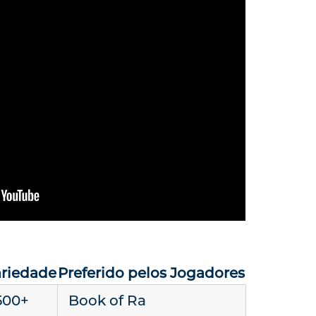
riedade
Preferido pelos Jogadores
500+
Book of Ra