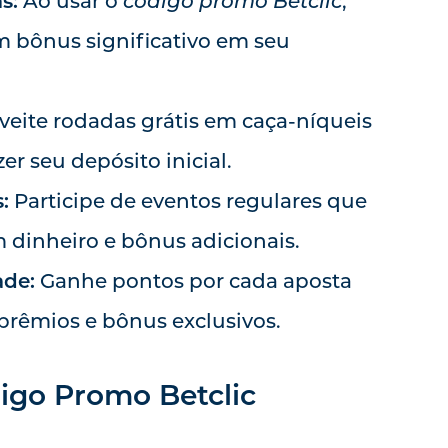
s:
Ao usar o
código promo Betclic
,
 bônus significativo em seu
eite rodadas grátis em caça-níqueis
er seu depósito inicial.
:
Participe de eventos regulares que
dinheiro e bônus adicionais.
ade:
Ganhe pontos por cada aposta
 prêmios e bônus exclusivos.
igo Promo Betclic