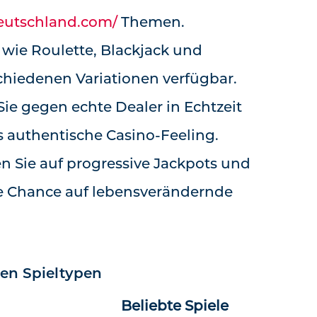
deutschland.com/
Themen.
 wie Roulette, Blackjack und
schiedenen Variationen verfügbar.
Sie gegen echte Dealer in Echtzeit
 authentische Casino-Feeling.
n Sie auf progressive Jackpots und
ie Chance auf lebensverändernde
ten Spieltypen
Beliebte Spiele