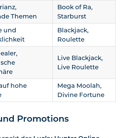
rianz,
Book of Ra,
nde Themen
Starburst
e und
Blackjack,
lichkeit
Roulette
ealer,
Live Blackjack,
ische
Live Roulette
häre
auf hohe
Mega Moolah,
e
Divine Fortune
und Promotions