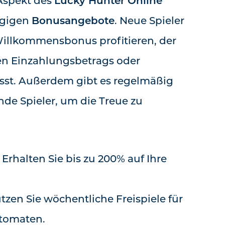
 Aspekt des
Lucky Hunter Online
ügigen
Bonusangebote
. Neue Spieler
illkommensbonus profitieren, der
en Einzahlungsbetrags oder
sst. Außerdem gibt es regelmäßig
de Spieler, um die Treue zu
Erhalten Sie bis zu 200% auf Ihre
zen Sie wöchentliche Freispiele für
tomaten.