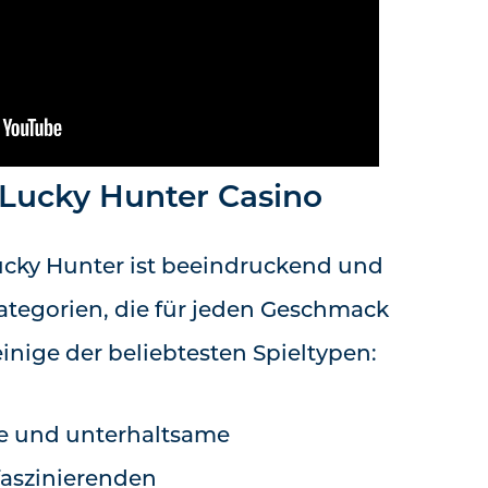
 Lucky Hunter Casino
ucky Hunter ist beeindruckend und
ategorien, die für jeden Geschmack
einige der beliebtesten Spieltypen:
e und unterhaltsame
faszinierenden