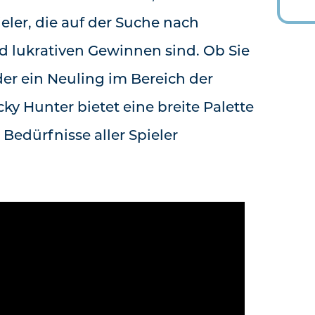
eler, die auf der Suche nach
 lukrativen Gewinnen sind. Ob Sie
der ein Neuling im Bereich der
ky Hunter bietet eine breite Palette
 Bedürfnisse aller Spieler