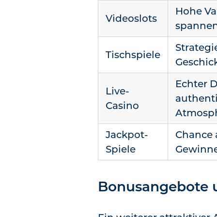
Hohe Va
Videoslots
spanne
Strategi
Tischspiele
Geschick
Echter D
Live-
authent
Casino
Atmosp
Jackpot-
Chance 
Spiele
Gewinn
Bonusangebote 