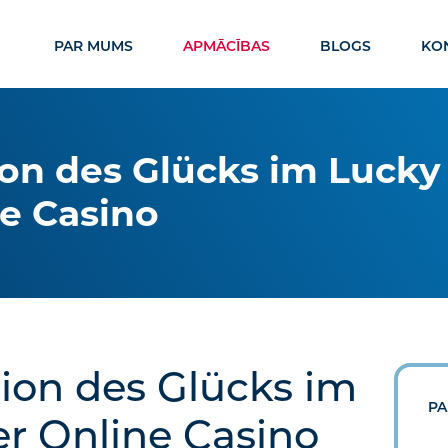
PAR MUMS
APMĀCĪBAS
BLOGS
KON
ion des Glücks im Lucky
e Casino
tion des Glücks im
PA
r Online Casino