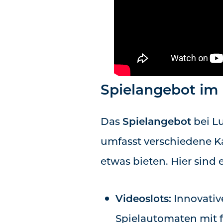
Spielangebot im
Das
Spielangebot
bei L
umfasst verschiedene K
etwas bieten. Hier sind 
Videoslots:
Innovativ
Spielautomaten mit 