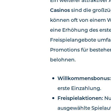
Ein weiterer attraktiver
Casinos
sind die großz
können oft von einem W
eine Erhöhung des erst
Freispielangebote umfa
Promotions für bestehen
belohnen.
Willkommensbonus:
erste Einzahlung.
Freispielaktionen:
Nut
ausgewählte Spielau