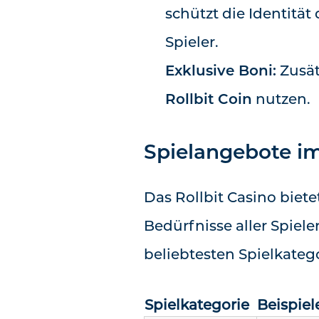
schützt die Identität
Spieler.
Exklusive Boni:
Zusät
Rollbit Coin
nutzen.
Spielangebote im
Das Rollbit Casino bietet
Bedürfnisse aller Spiele
beliebtesten Spielkateg
Spielkategorie
Beispiel