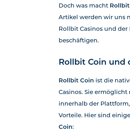
Doch was macht
Rollbi
Artikel werden wir uns 
Rollbit Casinos und der
beschäftigen.
Rollbit Coin und 
Rollbit Coin
ist die nat
Casinos. Sie ermöglicht
innerhalb der Plattform
Vorteile. Hier sind ein
Coin
: