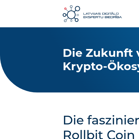
Die Zukunft 
Krypto-Ökos
Die faszini
Rollbit Coin