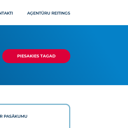
TAKTI
AĢENTŪRU REITINGS
PIESAKIES TAGAD
R PASĀKUMU