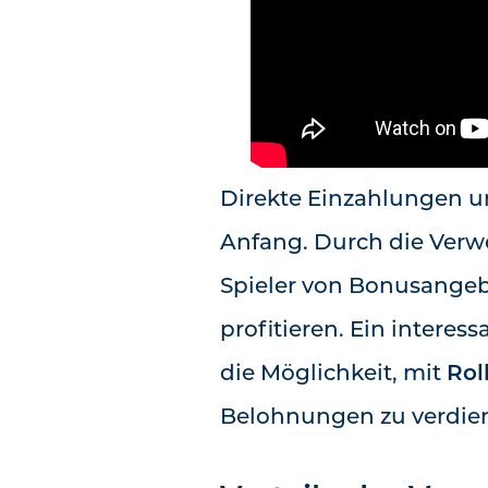
Direkte Einzahlungen 
Anfang. Durch die Ver
Spieler von Bonusangeb
profitieren. Ein interes
die Möglichkeit, mit
Rol
Belohnungen zu verdie