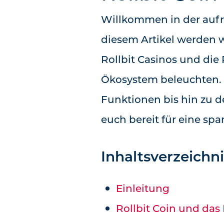
Willkommen in der auf
diesem Artikel werden w
Rollbit Casinos und die
Ökosystem beleuchten.
Funktionen bis hin zu den
euch bereit für eine sp
Inhaltsverzeichni
Einleitung
Rollbit Coin und das 