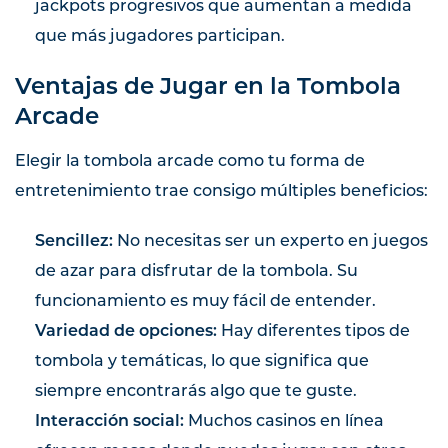
jackpots progresivos que aumentan a medida
que más jugadores participan.
Ventajas de Jugar en la Tombola
Arcade
Elegir la tombola arcade como tu forma de
entretenimiento trae consigo múltiples beneficios:
Sencillez:
No necesitas ser un experto en juegos
de azar para disfrutar de la tombola. Su
funcionamiento es muy fácil de entender.
Variedad de opciones:
Hay diferentes tipos de
tombola y temáticas, lo que significa que
siempre encontrarás algo que te guste.
Interacción social:
Muchos casinos en línea