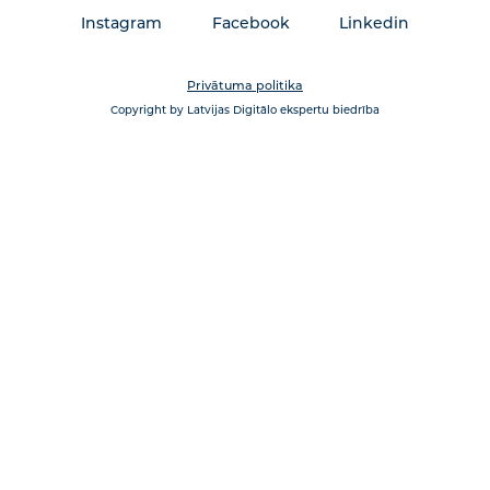
Instagram
Facebook
Linkedin
Privātuma politika
Copyright by Latvijas Digitālo ekspertu biedrība