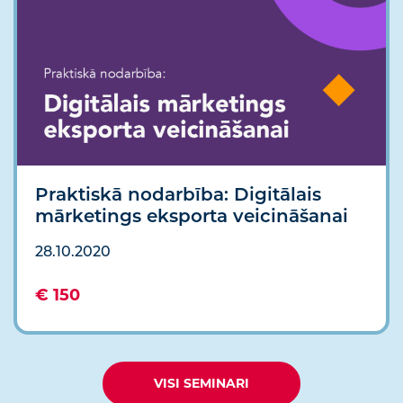
Praktiskā nodarbība: Digitālais
mārketings eksporta veicināšanai
28.10.2020
€ 150
VISI SEMINARI