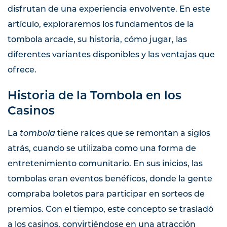
disfrutan de una experiencia envolvente. En este
artículo, exploraremos los fundamentos de la
tombola arcade, su historia, cómo jugar, las
diferentes variantes disponibles y las ventajas que
ofrece.
Historia de la Tombola en los
Casinos
La
tombola
tiene raíces que se remontan a siglos
atrás, cuando se utilizaba como una forma de
entretenimiento comunitario. En sus inicios, las
tombolas eran eventos benéficos, donde la gente
compraba boletos para participar en sorteos de
premios. Con el tiempo, este concepto se trasladó
a los casinos, convirtiéndose en una atracción