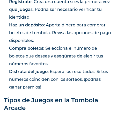
Regístrate:
Crea una cuenta si es la primera vez
que juegas. Podría ser necesario verificar tu
identidad.
Haz un depósito:
Aporta dinero para comprar
boletos de tombola. Revisa las opciones de pago
disponibles.
Compra boletos:
Selecciona el número de
boletos que deseas y asegúrate de elegir tus
números favoritos.
Disfruta del juego:
Espera los resultados. Si tus
números coinciden con los sorteos, ¡podrías
ganar premios!
Tipos de Juegos en la Tombola
Arcade