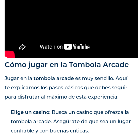
Cómo jugar en la Tombola Arcade
Jugar en la
tombola arcade
es muy sencillo. Aquí
te explicamos los pasos básicos que debes seguir
para disfrutar al máximo de esta experiencia:
Elige un casino:
Busca un casino que ofrezca la
tombola arcade. Asegúrate de que sea un lugar
confiable y con buenas críticas.