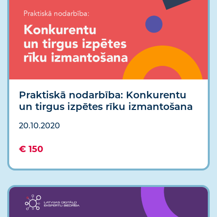
Praktiskā nodarbība: Konkurentu
un tirgus izpētes rīku izmantošana
20.10.2020
€ 150