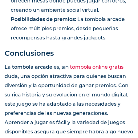
ofrecen mesas donde puedes jugar con otros,
creando un ambiente social virtual.
Posibilidades de premios:
La tombola arcade
ofrece múltiples premios, desde pequeñas
recompensas hasta grandes jackpots.
Conclusiones
La
tombola arcade
es, sin
tombola online gratis
duda, una opción atractiva para quienes buscan
diversión y la oportunidad de ganar premios. Con
su rica historia y su evolución en el mundo digital,
este juego se ha adaptado a las necesidades y
preferencias de las nuevas generaciones.
Aprender a jugar es fácil y la variedad de juegos
disponibles asegura que siempre habrá algo nuevo