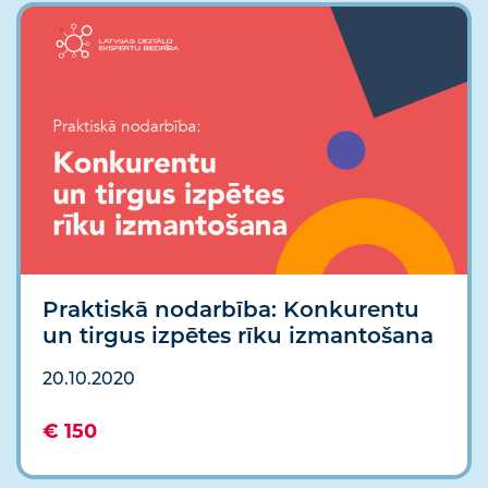
Praktiskā nodarbība: Konkurentu
un tirgus izpētes rīku izmantošana
20.10.2020
€ 150