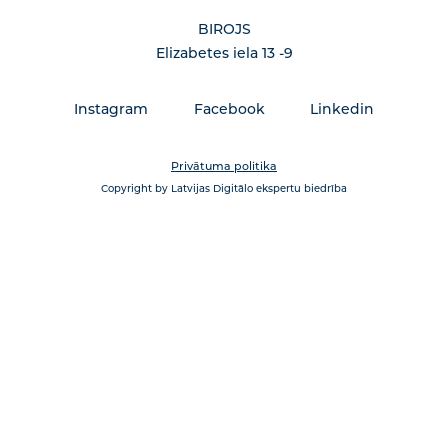
BIROJS
Elizabetes iela 13 -9
Instagram
Facebook
Linkedin
Privātuma politika
Copyright by Latvijas Digitālo ekspertu biedrība