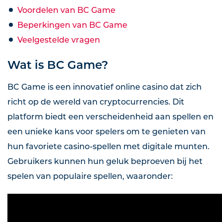
Voordelen van BC Game
Beperkingen van BC Game
Veelgestelde vragen
Wat is BC Game?
BC Game is een innovatief online casino dat zich
richt op de wereld van cryptocurrencies. Dit
platform biedt een verscheidenheid aan spellen en
een unieke kans voor spelers om te genieten van
hun favoriete casino-spellen met digitale munten.
Gebruikers kunnen hun geluk beproeven bij het
spelen van populaire spellen, waaronder: