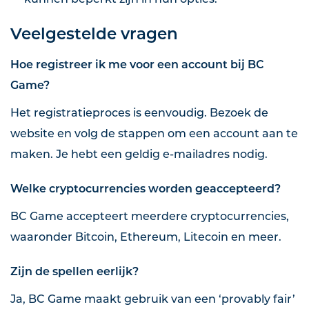
Veelgestelde vragen
Hoe registreer ik me voor een account bij BC
Game?
Het registratieproces is eenvoudig. Bezoek de
website en volg de stappen om een account aan te
maken. Je hebt een geldig e-mailadres nodig.
Welke cryptocurrencies worden geaccepteerd?
BC Game accepteert meerdere cryptocurrencies,
waaronder Bitcoin, Ethereum, Litecoin en meer.
Zijn de spellen eerlijk?
Ja, BC Game maakt gebruik van een ‘provably fair’