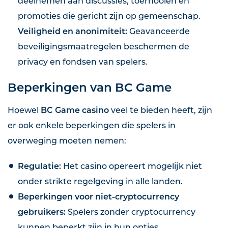
deelnemen aan discussies, toernooien en
promoties die gericht zijn op gemeenschap.
Veiligheid en anonimiteit:
Geavanceerde
beveiligingsmaatregelen beschermen de
privacy en fondsen van spelers.
Beperkingen van BC Game
Hoewel
BC Game casino
veel te bieden heeft, zijn
er ook enkele beperkingen die spelers in
overweging moeten nemen:
Regulatie:
Het casino opereert mogelijk niet
onder strikte regelgeving in alle landen.
Beperkingen voor niet-cryptocurrency
gebruikers:
Spelers zonder cryptocurrency
kunnen beperkt zijn in hun opties.