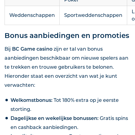
L
Weddenschappen
Sportweddenschappen
o
Bonus aanbiedingen en promoties
Bij
BC Game casino
zijn er tal van bonus
aanbiedingen beschikbaar om nieuwe spelers aan
te trekken en trouwe gebruikers te belonen.
Hieronder staat een overzicht van wat je kunt
verwachten:
Welkomstbonus:
Tot 180% extra op je eerste
storting.
Dagelijkse en wekelijkse bonussen:
Gratis spins
en cashback aanbiedingen.