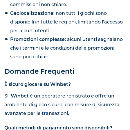
commissioni non chiare.
Geolocalizzazione:
non tutti i giochi sono
disponibili in tutte le regioni, limitando l’accesso
per alcuni utenti.
Promozioni complesse:
alcuni utenti segnalano
che i termini e le condizioni delle promozioni
sono poco chiari.
Domande Frequenti
È sicuro giocare su Winbet?
Sì,
Winbet
è un operatore registrato e offre un
ambiente di gioco sicuro, con misure di sicurezza
avanzate per le transazioni.
Quali metodi di pagamento sono disponibili?