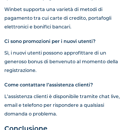
Winbet supporta una varietà di metodi di
pagamento tra cui carte di credito, portafogli
elettronici e bonifici bancari.
Ci sono promozioni per i nuovi utenti?
Sì, i nuovi utenti possono approfittare di un
generoso bonus di benvenuto al momento della
registrazione.
Come contattare l’assistenza clienti?
L’assistenza clienti è disponibile tramite chat live,
email e telefono per rispondere a qualsiasi
domanda o problema.
Conclusione