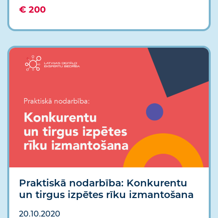
€ 200
Praktiskā nodarbība: Konkurentu
un tirgus izpētes rīku izmantošana
20.10.2020