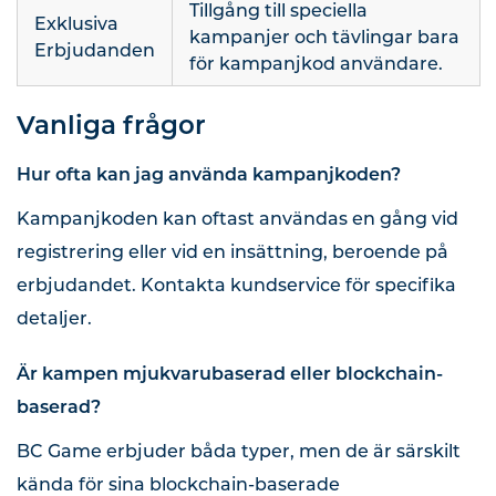
Tillgång till speciella
Exklusiva
kampanjer och tävlingar bara
Erbjudanden
för kampanjkod användare.
Vanliga frågor
Hur ofta kan jag använda kampanjkoden?
Kampanjkoden kan oftast användas en gång vid
registrering eller vid en insättning, beroende på
erbjudandet. Kontakta kundservice för specifika
detaljer.
Är kampen mjukvarubaserad eller blockchain-
baserad?
BC Game erbjuder båda typer, men de är särskilt
kända för sina blockchain-baserade