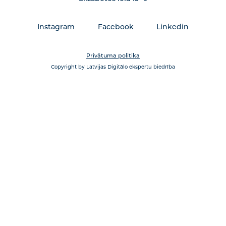
Instagram
Facebook
Linkedin
Privātuma politika
Copyright by Latvijas Digitālo ekspertu biedrība