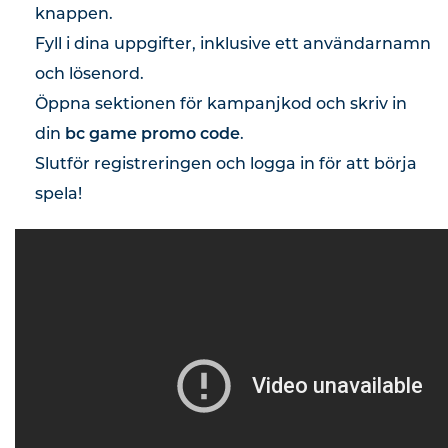
knappen.
Fyll i dina uppgifter, inklusive ett användarnamn
och lösenord.
Öppna sektionen för kampanjkod och skriv in
din
bc game promo code
.
Slutför registreringen och logga in för att börja
spela!