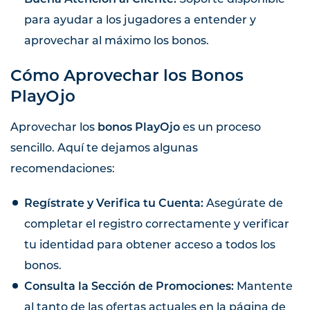
para ayudar a los jugadores a entender y
aprovechar al máximo los bonos.
Cómo Aprovechar los Bonos
PlayOjo
Aprovechar los
bonos PlayOjo
es un proceso
sencillo. Aquí te dejamos algunas
recomendaciones:
Regístrate y Verifica tu Cuenta:
Asegúrate de
completar el registro correctamente y verificar
tu identidad para obtener acceso a todos los
bonos.
Consulta la Sección de Promociones:
Mantente
al tanto de las ofertas actuales en la página de