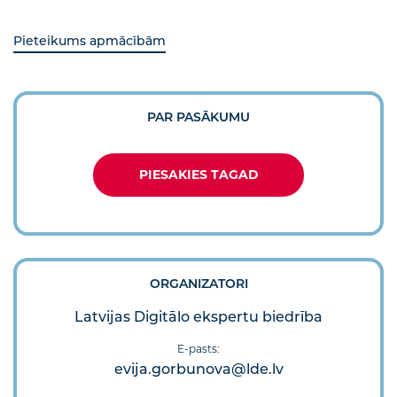
Pieteikums apmācībām
PAR PASĀKUMU
PIESAKIES TAGAD
ORGANIZATORI
Latvijas Digitālo ekspertu biedrība
E-pasts:
evija.gorbunova@lde.lv