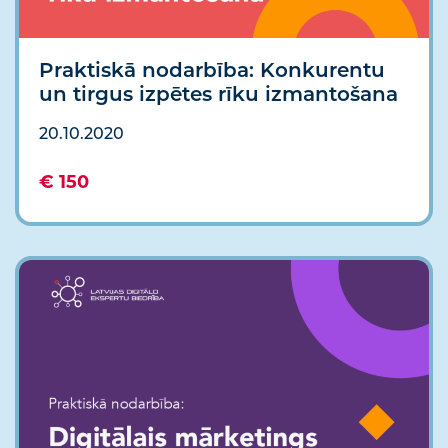
Praktiskā nodarbība: Konkurentu
un tirgus izpētes rīku izmantošana
20.10.2020
€ 150