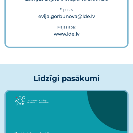
E-pasts:
evija.gorbunova@lde.lv
Mājaslapa:
www.lde.lv
Līdzīgi pasākumi