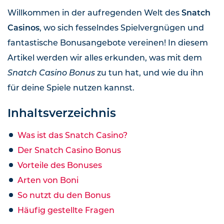
Willkommen in der aufregenden Welt des
Snatch
Casinos
, wo sich fesselndes Spielvergnügen und
fantastische Bonusangebote vereinen! In diesem
Artikel werden wir alles erkunden, was mit dem
Snatch Casino Bonus
zu tun hat, und wie du ihn
für deine Spiele nutzen kannst.
Inhaltsverzeichnis
Was ist das Snatch Casino?
Der Snatch Casino Bonus
Vorteile des Bonuses
Arten von Boni
So nutzt du den Bonus
Häufig gestellte Fragen