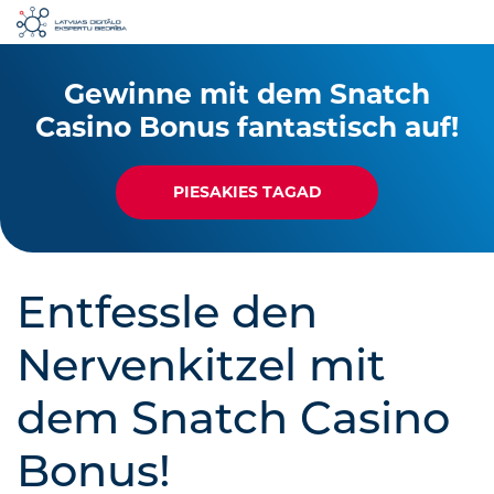
Gewinne mit dem Snatch
Casino Bonus fantastisch auf!
PIESAKIES TAGAD
Entfessle den
Nervenkitzel mit
dem Snatch Casino
Bonus!