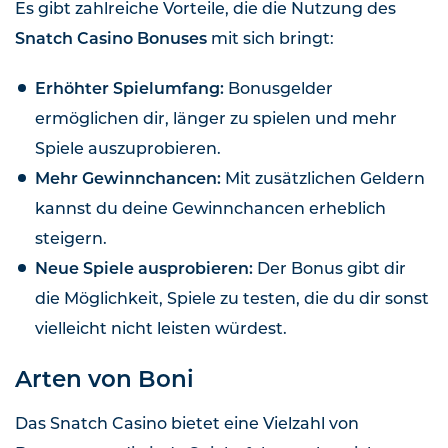
Es gibt zahlreiche Vorteile, die die Nutzung des
Snatch Casino Bonuses
mit sich bringt:
Erhöhter Spielumfang:
Bonusgelder
ermöglichen dir, länger zu spielen und mehr
Spiele auszuprobieren.
Mehr Gewinnchancen:
Mit zusätzlichen Geldern
kannst du deine Gewinnchancen erheblich
steigern.
Neue Spiele ausprobieren:
Der Bonus gibt dir
die Möglichkeit, Spiele zu testen, die du dir sonst
vielleicht nicht leisten würdest.
Arten von Boni
Das Snatch Casino bietet eine Vielzahl von