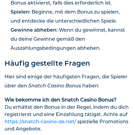
Bonus aktivierst, falls dies erforderlich ist.
Spielen:
Beginne, mit dem Bonus zu spielen,
und entdecke die unterschiedlichen Spiele.
Gewinne abheben:
Wenn du gewinnst, kannst
du deine Gewinne gemäß den
Auszahlungsbedingungen abheben.
Häufig gestellte Fragen
Hier sind einige der häufigsten Fragen, die Spieler
über den
Snatch Casino Bonus
haben:
Wie bekomme ich den Snatch Casino Bonus?
Du erhältst den Bonus in der Regel, indem du dich
registrierst und eine Einzahlung tätigst. Achte auf
https://snatch-casino-de.net/
spezielle Promotions
und Angebote.