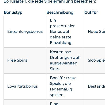
Bonusarten, die jede Spielerfahrung bereichern:
Bonustyp
Beschreibung
Gut für
Ein
prozentualer
Einzahlungsbonus
Bonus auf
Neue Spi
deine erste
Einzahlung.
Kostenlose
Drehungen auf
Free Spins
Slot-Spie
ausgewählten
Slots.
Boni für treue
Spieler, die
Loyalitätsbonus
Bestand
regelmäßig
spielen.
Eine