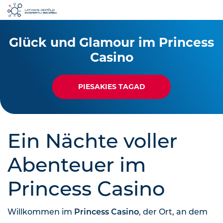
Glück und Glamour im Princess
Casino
PIESAKIES TAGAD
Ein Nächte voller
Abenteuer im
Princess Casino
Willkommen im
Princess Casino
, der Ort, an dem