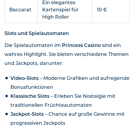
Ein elegantes
Baccarat
Kartenspiel für
10 €
High Roller
Slots und Spielautomaten
Die Spielautomaten im
Princess Casino
sind ein
wahres Highlight. Sie bieten verschiedene Themen
und Jackpots, darunter:
Video-Slots
– Moderne Grafiken und aufregende
Bonusfunktionen
Klassische Slots
– Erleben Sie Nostalgie mit
traditionellen Früchteautomaten
Jackpot-Slots
– Chance auf große Gewinne mit
progressiven Jackpots