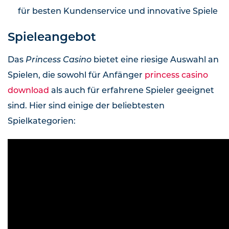
für besten Kundenservice und innovative Spiele
Spieleangebot
Das
Princess Casino
bietet eine riesige Auswahl an
Spielen, die sowohl für Anfänger
princess casino
download
als auch für erfahrene Spieler geeignet
sind. Hier sind einige der beliebtesten
Spielkategorien: