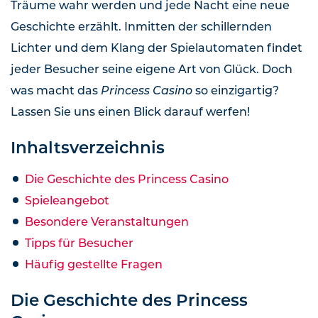
Träume wahr werden und jede Nacht eine neue
Geschichte erzählt. Inmitten der schillernden
Lichter und dem Klang der Spielautomaten findet
jeder Besucher seine eigene Art von Glück. Doch
was macht das
Princess Casino
so einzigartig?
Lassen Sie uns einen Blick darauf werfen!
Inhaltsverzeichnis
Die Geschichte des Princess Casino
Spieleangebot
Besondere Veranstaltungen
Tipps für Besucher
Häufig gestellte Fragen
Die Geschichte des Princess