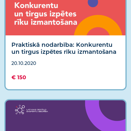
Praktiskā nodarbība: Konkurentu
un tirgus izpētes rīku izmantošana
20.10.2020
€ 150