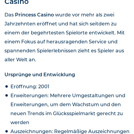
Casino
Das
Princess Casino
wurde vor mehr als zwei
Jahrzehnten eröffnet und hat sich seitdem zu
einem der begehrtesten Spielorte entwickelt. Mit
einem Fokus auf herausragenden Service und
spannenden Spielerlebnissen zieht es Spieler aus
aller Welt an.
Ursprünge und Entwicklung
Eröffnung: 2001
Erweiterungen: Mehrere Umgestaltungen und
Erweiterungen, um dem Wachstum und den
neuen Trends im Glücksspielmarkt gerecht zu
werden
Auszeichnungen: Regelmäßige Auszeichnungen