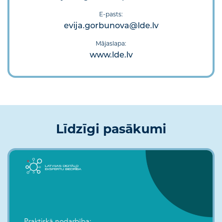
E-pasts:
evija.gorbunova@lde.lv
Mājaslapa:
www.lde.lv
Līdzīgi pasākumi