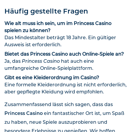
Häufig gestellte Fragen
Wie alt muss ich sein, um im Princess Casino
spielen zu können?
Das Mindestalter beträgt 18 Jahre. Ein gültiger
Ausweis ist erforderlich.
Bietet das Princess Casino auch Online-Spiele an?
Ja, das
Princess Casino
hat auch eine
umfangreiche Online-Spielplattform.
Gibt es eine Kleiderordnung im Casino?
Eine formelle Kleiderordnung ist nicht erforderlich,
aber gepflegte Kleidung wird empfohlen.
Zusammenfassend lässt sich sagen, dass das
Princess Casino
ein fantastischer Ort ist, um Spaß
zu haben, neue Spiele auszuprobieren und
besondere Erlebnisse zu genießen. Wir hoffen,