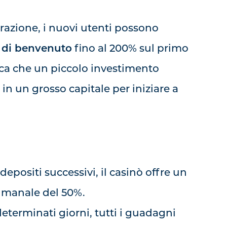
razione, i nuovi utenti possono
 di benvenuto
fino al 200% sul primo
ica che un piccolo investimento
 in un grosso capitale per iniziare a
i depositi successivi, il casinò offre un
timanale del 50%.
 determinati giorni, tutti i guadagni