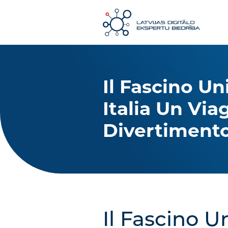
Il Fascino Un
Italia Un Via
Divertiment
Il Fascino U