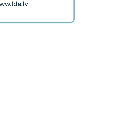
ww.lde.lv