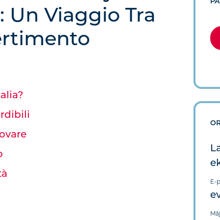
PA
a: Un Viaggio Tra
ertimento
alia?
dibili
OR
rovare
La
o
e
tà
E-p
e
Māj