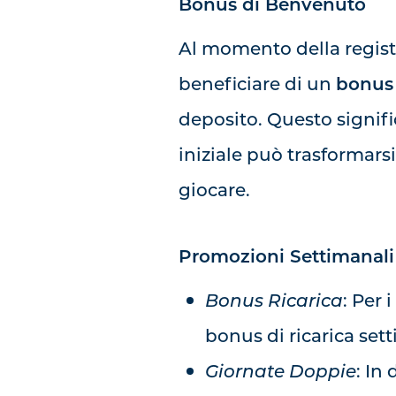
Bonus di Benvenuto
Al momento della regist
beneficiare di un
bonus
deposito. Questo signif
iniziale può trasformarsi
giocare.
Promozioni Settimanali
Bonus Ricarica
: Per 
bonus di ricarica set
Giornate Doppie
: In