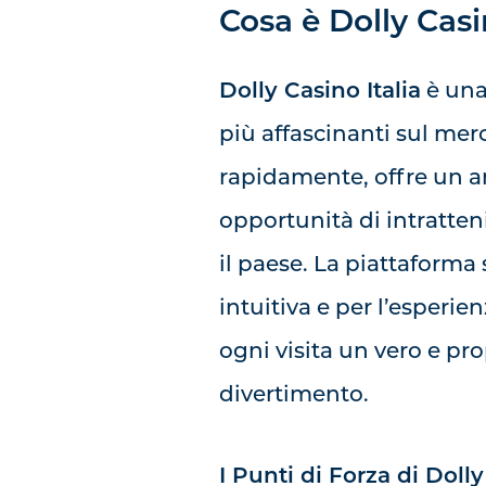
Cosa è Dolly Casi
Dolly Casino Italia
è una
più affascinanti sul me
rapidamente, offre un am
opportunità di intratten
il paese. La piattaforma 
intuitiva e per l’esperi
ogni visita un vero e pr
divertimento.
I Punti di Forza di Dolly