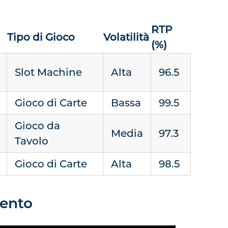
RTP
Tipo di Gioco
Volatilità
(%)
Slot Machine
Alta
96.5
Gioco di Carte
Bassa
99.5
Gioco da
Media
97.3
Tavolo
Gioco di Carte
Alta
98.5
ento