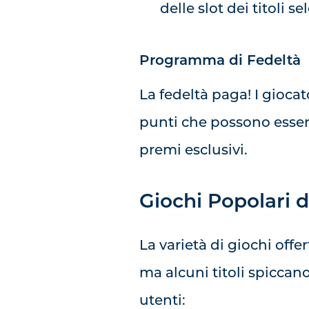
delle slot dei titoli 
Programma di Fedeltà
La fedeltà paga! I gioca
punti che possono essere
premi esclusivi.
Giochi Popolari 
La varietà di giochi offer
ma alcuni titoli spiccan
utenti: