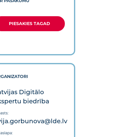
R PASĀKUMU
PIESAKIES TAGAD
GANIZATORI
tvijas Digitālo
kspertu biedrība
asts:
vija.gorbunova@lde.lv
aslapa: