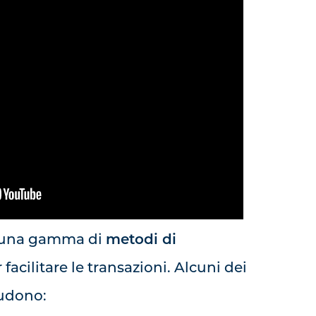
re una gamma di
metodi di
 facilitare le transazioni. Alcuni dei
udono: