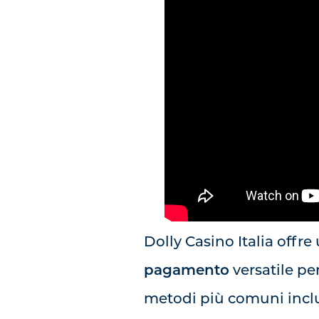
Dolly Casino Italia off
pagamento
versatile per
metodi più comuni incl