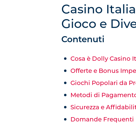
Casino Itali
Gioco e Div
Contenuti
Cosa è Dolly Casino It
Offerte e Bonus Imper
Giochi Popolari da P
Metodi di Pagament
Sicurezza e Affidabili
Domande Frequenti