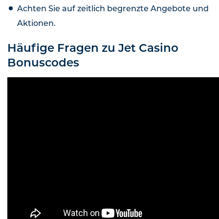
Achten Sie auf zeitlich begrenzte Angebote und
Aktionen.
Häufige Fragen zu Jet Casino
Bonuscodes