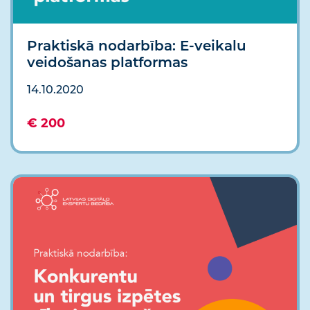
Praktiskā nodarbība: E-veikalu
veidošanas platformas
14.10.2020
€ 200