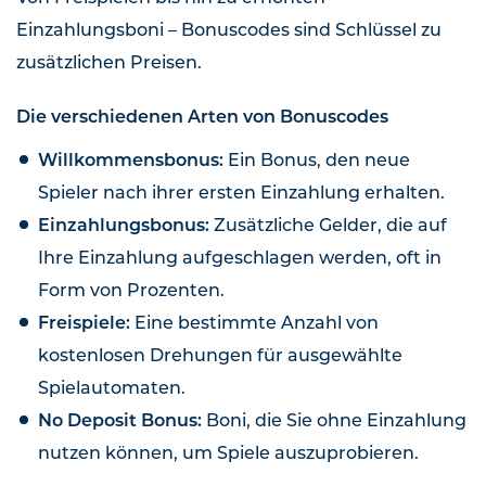
Einzahlungsboni – Bonuscodes sind Schlüssel zu
zusätzlichen Preisen.
Die verschiedenen Arten von Bonuscodes
Willkommensbonus:
Ein Bonus, den neue
Spieler nach ihrer ersten Einzahlung erhalten.
Einzahlungsbonus:
Zusätzliche Gelder, die auf
Ihre Einzahlung aufgeschlagen werden, oft in
Form von Prozenten.
Freispiele:
Eine bestimmte Anzahl von
kostenlosen Drehungen für ausgewählte
Spielautomaten.
No Deposit Bonus:
Boni, die Sie ohne Einzahlung
nutzen können, um Spiele auszuprobieren.