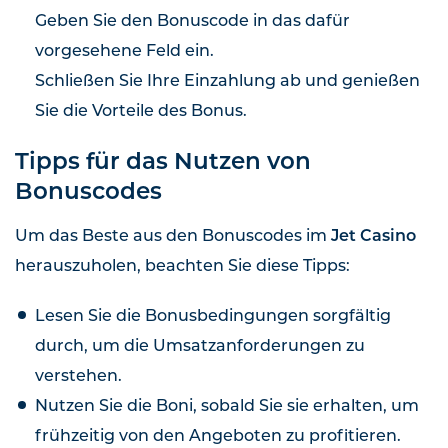
Geben Sie den Bonuscode in das dafür
vorgesehene Feld ein.
Schließen Sie Ihre Einzahlung ab und genießen
Sie die Vorteile des Bonus.
Tipps für das Nutzen von
Bonuscodes
Um das Beste aus den Bonuscodes im
Jet Casino
herauszuholen, beachten Sie diese Tipps:
Lesen Sie die Bonusbedingungen sorgfältig
durch, um die Umsatzanforderungen zu
verstehen.
Nutzen Sie die Boni, sobald Sie sie erhalten, um
frühzeitig von den Angeboten zu profitieren.