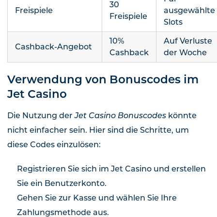
30
Freispiele
ausgewählte
Freispiele
Slots
10%
Auf Verluste
Cashback-Angebot
Cashback
der Woche
Verwendung von Bonuscodes im
Jet Casino
Die Nutzung der
Jet Casino Bonuscodes
könnte
nicht einfacher sein. Hier sind die Schritte, um
diese Codes einzulösen:
Registrieren Sie sich im Jet Casino und erstellen
Sie ein Benutzerkonto.
Gehen Sie zur Kasse und wählen Sie Ihre
Zahlungsmethode aus.