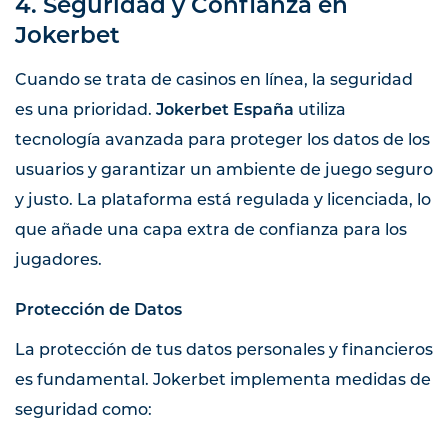
4. Seguridad y Confianza en
Jokerbet
Cuando se trata de casinos en línea, la seguridad
es una prioridad.
Jokerbet España
utiliza
tecnología avanzada para proteger los datos de los
usuarios y garantizar un ambiente de juego seguro
y justo. La plataforma está regulada y licenciada, lo
que añade una capa extra de confianza para los
jugadores.
Protección de Datos
La protección de tus datos personales y financieros
es fundamental. Jokerbet implementa medidas de
seguridad como: