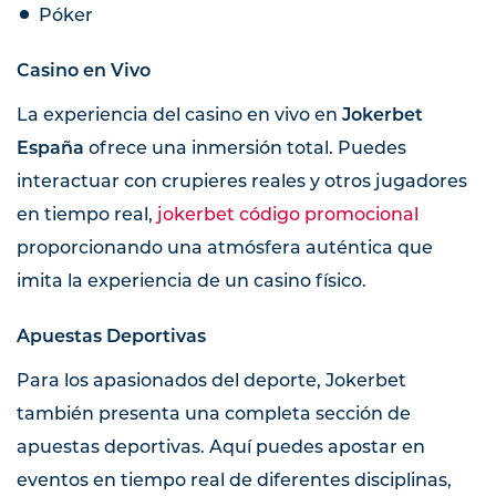
Póker
Casino en Vivo
La experiencia del casino en vivo en
Jokerbet
España
ofrece una inmersión total. Puedes
interactuar con crupieres reales y otros jugadores
en tiempo real,
jokerbet código promocional
proporcionando una atmósfera auténtica que
imita la experiencia de un casino físico.
Apuestas Deportivas
Para los apasionados del deporte, Jokerbet
también presenta una completa sección de
apuestas deportivas. Aquí puedes apostar en
eventos en tiempo real de diferentes disciplinas,