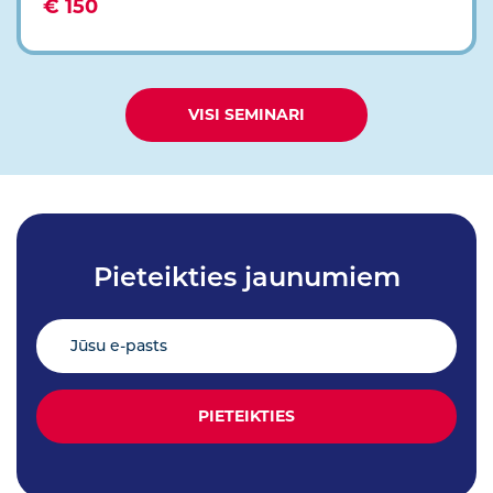
€ 150
VISI SEMINARI
Pieteikties jaunumiem