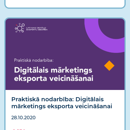
Praktiskā nodarbība: Digitālais
mārketings eksporta veicināšanai
28.10.2020