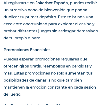
Al registrarte en
Jokerbet España
, puedes recibir
un atractivo bono de bienvenida que podría
duplicar tu primer depósito. Esto te brinda una
excelente oportunidad para explorar el casino y
probar diferentes juegos sin arriesgar demasiado
de tu propio dinero.
Promociones Especiales
Puedes esperar promociones regulares que
ofrecen giros gratis, reembolsos en pérdidas y
más. Estas promociones no solo aumentan tus
posibilidades de ganar, sino que también
mantienen la emoción constante en cada sesión
de juego.