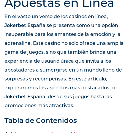
Apuestas en Línea
En el vasto universo de los casinos en línea,
Jokerbet España
se presenta como una opción
insuperable para los amantes de la emoción y la
adrenalina. Este casino no solo ofrece una amplia
gama de juegos, sino que también brinda una
experiencia de usuario única que invita a los
apostadores a sumergirse en un mundo lleno de
sorpresas y recompensas. En este artículo,
exploraremos los aspectos más destacados de
Jokerbet España
, desde sus juegos hasta las
promociones más atractivas.
Tabla de Contenidos