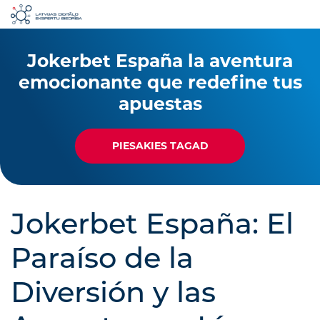
Jokerbet España la aventura
emocionante que redefine tus
apuestas
PIESAKIES TAGAD
Jokerbet España: El
Paraíso de la
Diversión y las