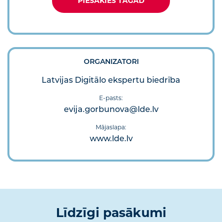
PIESAKIES TAGAD
ORGANIZATORI
Latvijas Digitālo ekspertu biedrība
E-pasts:
evija.gorbunova@lde.lv
Mājaslapa:
www.lde.lv
Līdzīgi pasākumi