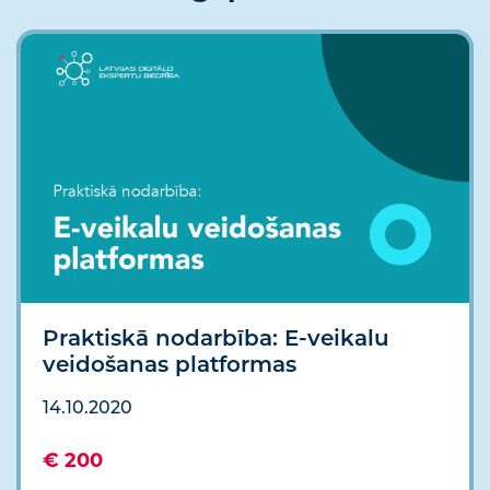
Praktiskā nodarbība: E-veikalu
veidošanas platformas
14.10.2020
€ 200