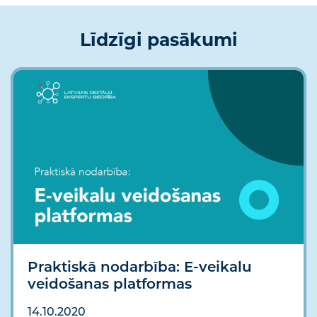
Līdzīgi pasākumi
Praktiskā nodarbība: E-veikalu
veidošanas platformas
14.10.2020