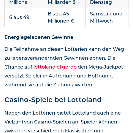
Millions
Milliarden $
Dienstag
Bis zu 45
Samstag und
6 aus 49
Millionen €
Mittwoch
Energiegeladenen Gewinne
Die Teilnahme an diesen Lotterien kann den Weg
zu lebensverändernden Gewinnen ebnen. Die
Chance auf
lottoland el gordo
den Mega-Jackpot
versetzt Spieler in Aufregung und Hoffnung,
während sie auf die Ziehung warten.
Casino-Spiele bei Lottoland
Neben den Lotterien bietet Lottoland auch eine
Vielzahl von
Casino-Spielen
an. Spieler können
zwischen verschiedenen klassischen und