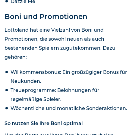
Dazzle Me
Boni und Promotionen
Lottoland hat eine Vielzahl von Boni und
Promotionen, die sowohl neuen als auch
bestehenden Spielern zugutekommen. Dazu
gehören:
Willkommensbonus: Ein großzügiger Bonus für
Neukunden.
Treueprogramme: Belohnungen für
regelmäßige Spieler.
Wöchentliche und monatliche Sonderaktionen.
So nutzen Sie Ihre Boni optimal