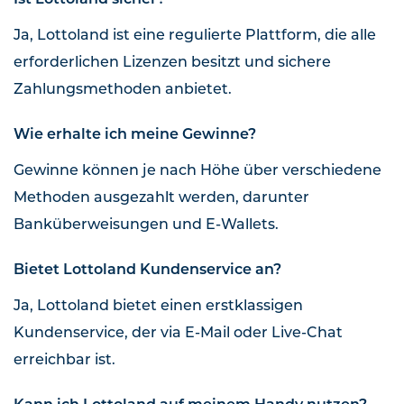
Ja, Lottoland ist eine regulierte Plattform, die alle
erforderlichen Lizenzen besitzt und sichere
Zahlungsmethoden anbietet.
Wie erhalte ich meine Gewinne?
Gewinne können je nach Höhe über verschiedene
Methoden ausgezahlt werden, darunter
Banküberweisungen und E-Wallets.
Bietet Lottoland Kundenservice an?
Ja, Lottoland bietet einen erstklassigen
Kundenservice, der via E-Mail oder Live-Chat
erreichbar ist.