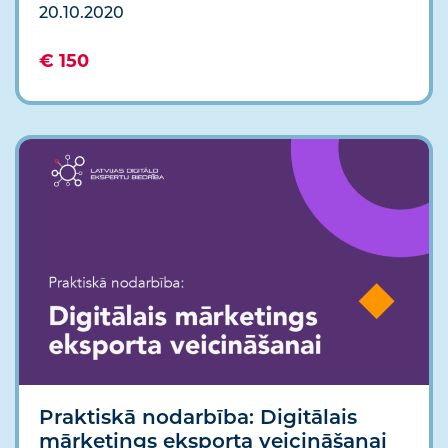
20.10.2020
€ 150
Praktiskā nodarbība: Digitālais
mārketings eksporta veicināšanai