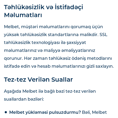
Təhlükəsizlik və İstifadəçi
Məlumatları
Melbet, müştəri məlumatlarını qorumaq üçün
yüksək təhlükəsizlik standartlarına malikdir. SSL
təhlükəsizlik texnologiyası ilə şəxsiyyət
məlumatlarınız və maliyyə əməliyyatlarınız
qorunur. Hər zaman təhlükəsiz ödəniş metodlarını
istifadə edin və hesab məlumatlarınızı gizli saxlayın.
Tez-tez Verilən Suallar
Aşağıda Melbet ilə bağlı bəzi tez-tez verilən
suallardan bəziləri:
Melbet yükləməsi pulsuzdurmu?
Bəli, Melbet