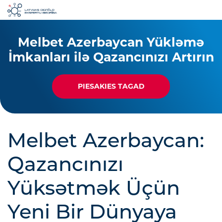
Melbet Azerbaycan Yükləmə
İmkanları ilə Qazancınızı Artırın
PIESAKIES TAGAD
Melbet Azerbaycan:
Qazancınızı
Yüksətmək Üçün
Yeni Bir Dünyaya