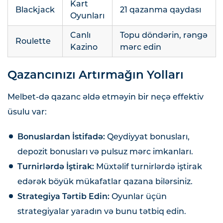
Kart
Blackjack
21 qazanma qaydası
Oyunları
Canlı
Topu döndərin, rəngə
Roulette
Kazino
mərc edin
Qazancınızı Artırmağın Yolları
Melbet-də qazanc əldə etməyin bir neçə effektiv
üsulu var:
Bonuslardan İstifadə:
Qeydiyyat bonusları,
depozit bonusları və pulsuz mərc imkanları.
Turnirlərdə İştirak:
Müxtəlif turnirlərdə iştirak
edərək böyük mükafatlar qazana bilərsiniz.
Strategiya Tərtib Edin:
Oyunlar üçün
strategiyalar yaradın və bunu tətbiq edin.