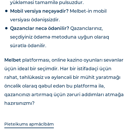
yükləməsi tamamilə pulsuzdur.
Mobil versiya neçəyədir?
Melbet-in mobil
versiyası ödənişsizdir.
Qazanclar necə ödənilir?
Qazanclarınız,
seçdiyiniz ödəmə metoduna uyğun olaraq
sürətlə ödənilir.
Melbet
platforması, online kazino oyunları sevənlər
üçün ideal bir seçimdir. Hər bir istifadəçi üçün
rahat, təhlükəsiz və əyləncəli bir mühit yaratmağı
öncəlik olaraq qəbul edən bu platforma ilə,
qazancınızı artırmaq üçün zəruri addımları atmağa
hazırsınızmı?
Pieteikums apmācībām