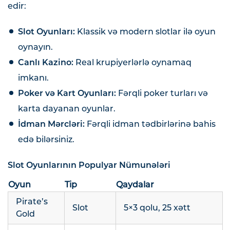
edir:
Slot Oyunları:
Klassik və modern slotlar ilə oyun
oynayın.
Canlı Kazino:
Real krupiyerlərlə oynamaq
imkanı.
Poker və Kart Oyunları:
Fərqli poker turları və
karta dayanan oyunlar.
İdman Mərcləri:
Fərqli idman tədbirlərinə bahis
edə bilərsiniz.
Slot Oyunlarının Populyar Nümunələri
Oyun
Tip
Qaydalar
Pirate’s
Slot
5×3 qolu, 25 xətt
Gold