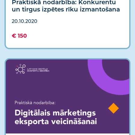
Praktiskā nodarbība: Konkurentu
un tirgus izpētes rīku izmantošana
20.10.2020
€ 150