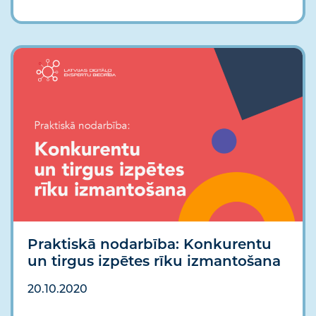
Praktiskā nodarbība: Konkurentu
un tirgus izpētes rīku izmantošana
20.10.2020