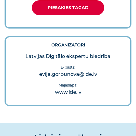
PIESAKIES TAGAD
ORGANIZATORI
Latvijas Digitālo ekspertu biedrība
E-pasts:
evija.gorbunova@lde.lv
Mājaslapa:
www.lde.lv