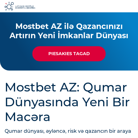
Mostbet AZ ilə Qazancınızı
Artırın Yeni İmkanlar Dünyası
PIESAKIES TAGAD
Mostbet AZ: Qumar
Dünyasında Yeni Bir
Macəra
Qumar dünyası, əyləncə, risk və qazancın bir araya