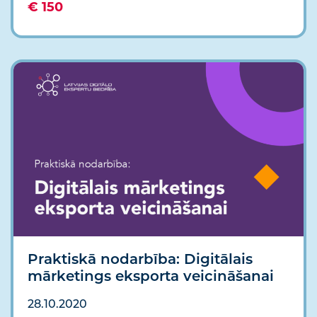
€ 150
Praktiskā nodarbība: Digitālais
mārketings eksporta veicināšanai
28.10.2020