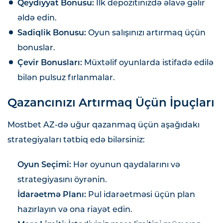
Qeydiyyat Bonusu:
İlk depozitinizdə əlavə gəlir
əldə edin.
Sadiqlik Bonusu:
Oyun salışınızı artırmaq üçün
bonuslar.
Çevir Bonusları:
Müxtəlif oyunlarda istifadə edilə
bilən pulsuz fırlanmalar.
Qazancınızı Artırmaq Üçün İpuçları
Mostbet AZ-də uğur qazanmaq üçün aşağıdakı
strategiyaları tətbiq edə bilərsiniz:
Oyun Seçimi:
Hər oyunun qaydalarını və
strategiyasını öyrənin.
İdarəetmə Planı:
Pul idarəetməsi üçün plan
hazırlayın və ona riayət edin.