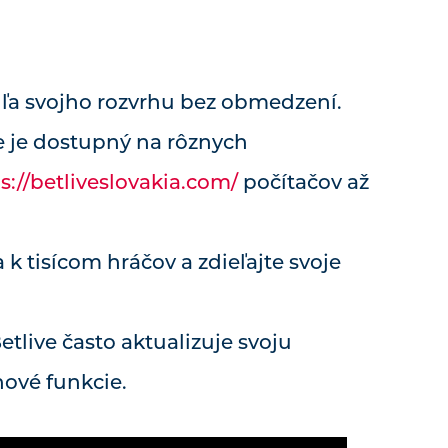
ľa svojho rozvrhu bez obmedzení.
e je dostupný na rôznych
s://betliveslovakia.com/
počítačov až
 k tisícom hráčov a zdieľajte svoje
etlive často aktualizuje svoju
nové funkcie.