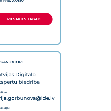
R PASĀKUMU
PIESAKIES TAGAD
GANIZATORI
tvijas Digitālo
kspertu biedrība
asts:
vija.gorbunova@lde.lv
aslapa: