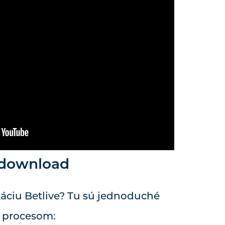
 download
ikáciu Betlive? Tu sú jednoduché
ú procesom: