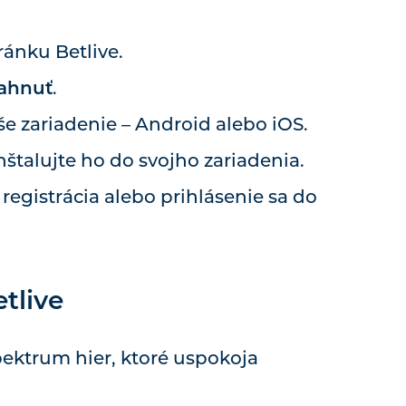
ránku Betlive.
iahnuť
.
še zariadenie – Android alebo iOS.
nštalujte ho do svojho zariadenia.
 registrácia alebo prihlásenie sa do
tlive
pektrum hier, ktoré uspokoja