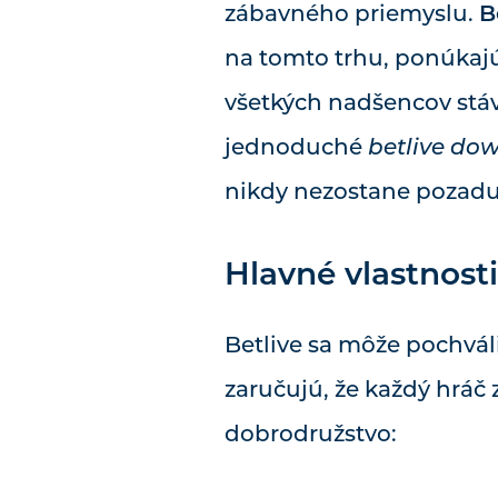
zábavného priemyslu.
B
na tomto trhu, ponúkajú
všetkých nadšencov stáv
jednoduché
betlive do
nikdy nezostane pozadu
Hlavné vlastnosti
Betlive sa môže pochvál
zaručujú, že každý hráč 
dobrodružstvo: