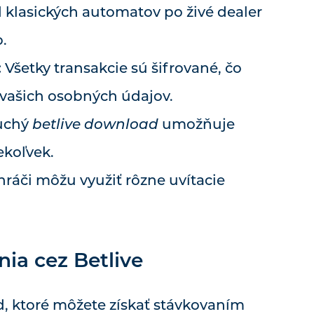
klasických automatov po živé dealer
o.
:
Všetky transakcie sú šifrované, čo
vašich osobných údajov.
uchý
betlive download
umožňuje
ekoľvek.
hráči môžu využiť rôzne uvítacie
ia cez Betlive
, ktoré môžete získať stávkovaním