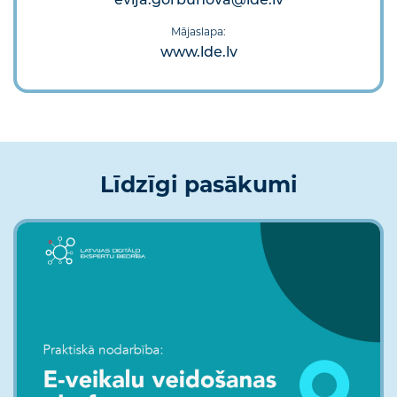
Mājaslapa:
www.lde.lv
Līdzīgi pasākumi