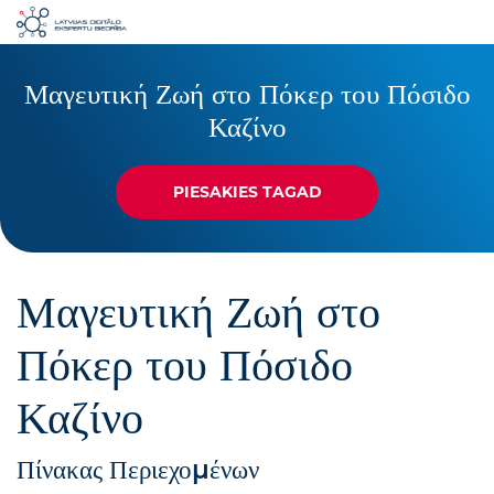
Μαγευτική Ζωή στο Πόκερ του Πόσιδο
Καζίνο
PIESAKIES TAGAD
Μαγευτική Ζωή στο
Πόκερ του Πόσιδο
Καζίνο
Πίνακας Περιεχομένων