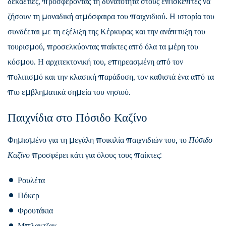
δεκαετίες, προσφέροντας τη δυνατότητα στους επισκέπτες να
ζήσουν τη μοναδική ατμόσφαιρα του παιχνιδιού. Η ιστορία του
συνδέεται με τη εξέλιξη της Κέρκυρας και την ανάπτυξη του
τουρισμού, προσελκύοντας παίκτες από όλα τα μέρη του
κόσμου. Η αρχιτεκτονική του, επηρεασμένη από τον
πολιτισμό και την κλασική παράδοση, τον καθιστά ένα από τα
πιο εμβληματικά σημεία του νησιού.
Παιχνίδια στο Πόσιδο Καζίνο
Φημισμένο για τη μεγάλη ποικιλία παιχνιδιών του, το
Πόσιδο
Καζίνο
προσφέρει κάτι για όλους τους παίκτες:
Ρουλέτα
Πόκερ
Φρουτάκια
Μπλακτζακ