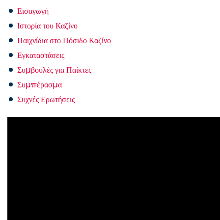
Εισαγωγή
Ιστορία του Καζίνο
Παιχνίδια στο Πόσιδο Καζίνο
Εγκαταστάσεις
Συμβουλές για Παίκτες
Συμπέρασμα
Συχνές Ερωτήσεις