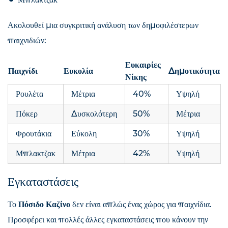
Ακολουθεί μια συγκριτική ανάλυση των δημοφιλέστερων
παιχνιδιών:
Ευκαιρίες
Παιχνίδι
Ευκολία
Δημοτικότητα
Νίκης
Ρουλέτα
Μέτρια
40%
Υψηλή
Πόκερ
Δυσκολότερη
50%
Μέτρια
Φρουτάκια
Εύκολη
30%
Υψηλή
Μπλακτζακ
Μέτρια
42%
Υψηλή
Εγκαταστάσεις
Το
Πόσιδο Καζίνο
δεν είναι απλώς ένας χώρος για παιχνίδια.
Προσφέρει και πολλές άλλες εγκαταστάσεις που κάνουν την