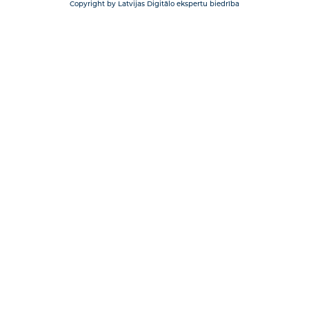
Copyright by Latvijas Digitālo ekspertu biedrība