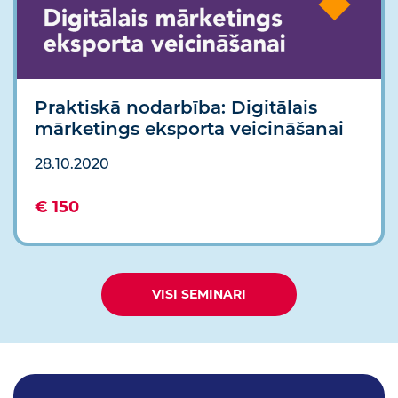
Praktiskā nodarbība: Digitālais
mārketings eksporta veicināšanai
28.10.2020
€ 150
VISI SEMINARI