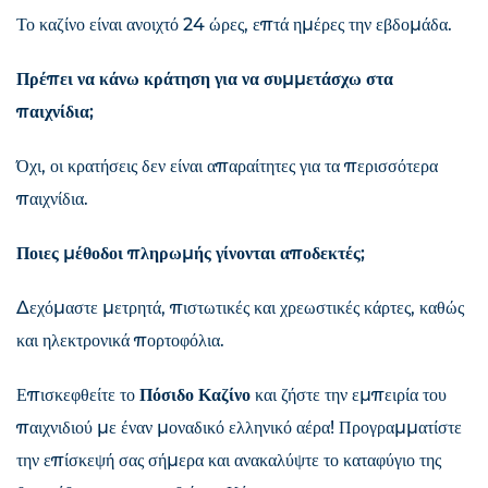
Το καζίνο είναι ανοιχτό 24 ώρες, επτά ημέρες την εβδομάδα.
Πρέπει να κάνω κράτηση για να συμμετάσχω στα
παιχνίδια;
Όχι, οι κρατήσεις δεν είναι απαραίτητες για τα περισσότερα
παιχνίδια.
Ποιες μέθοδοι πληρωμής γίνονται αποδεκτές;
Δεχόμαστε μετρητά, πιστωτικές και χρεωστικές κάρτες, καθώς
και ηλεκτρονικά πορτοφόλια.
Επισκεφθείτε το
Πόσιδο Καζίνο
και ζήστε την εμπειρία του
παιχνιδιού με έναν μοναδικό ελληνικό αέρα! Προγραμματίστε
την επίσκεψή σας σήμερα και ανακαλύψτε το καταφύγιο της