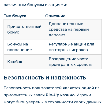
различным бонусам и акциями:
Тип бонуса
Описание
Дополнительные
Приветственный
средства на первый
бонус
депозит
Бонусы на
Регулярные акции для
пополнение
повторных игроков
Возвращение части
Кэшбэк
проигранных средств
Безопасность и надежность
Безопасность пользователей является одной из
приоритетных задач
Pin-Up казино
. Игроки
могут быть уверены в сохранности своих данных