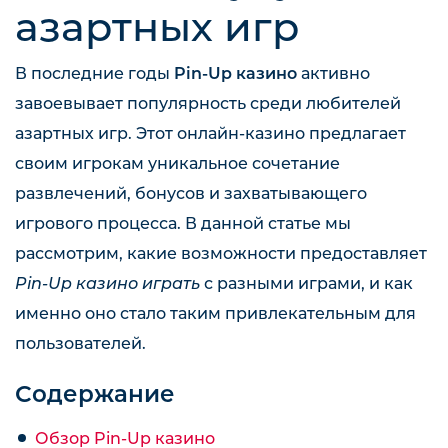
азартных игр
В последние годы
Pin-Up казино
активно
завоевывает популярность среди любителей
азартных игр. Этот онлайн-казино предлагает
своим игрокам уникальное сочетание
развлечений, бонусов и захватывающего
игрового процесса. В данной статье мы
рассмотрим, какие возможности предоставляет
Pin-Up казино играть
с разными играми, и как
именно оно стало таким привлекательным для
пользователей.
Содержание
Обзор Pin-Up казино