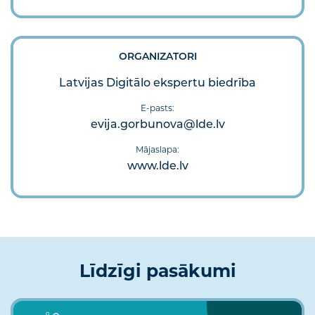
ORGANIZATORI
Latvijas Digitālo ekspertu biedrība
E-pasts:
evija.gorbunova@lde.lv
Mājaslapa:
www.lde.lv
Līdzīgi pasākumi