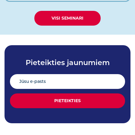
VISI SEMINARI
Pieteikties jaunumiem