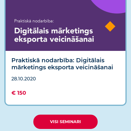
Praktiskā nodarbība: Digitālais
mārketings eksporta veicināšanai
28.10.2020
€ 150
VISI SEMINARI