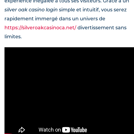
expérience inégalée à tous ses visiteurs. Grâce à un
silver oak casino login
simple et intuitif, vous serez
rapidement immergé dans un univers de
https://silveroakcasinoca.net/
divertissement sans
limites.