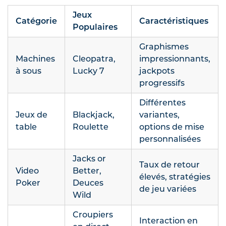
Jeux
Catégorie
Caractéristiques
Populaires
Graphismes
Machines
Cleopatra,
impressionnants,
à sous
Lucky 7
jackpots
progressifs
Différentes
Jeux de
Blackjack,
variantes,
table
Roulette
options de mise
personnalisées
Jacks or
Taux de retour
Video
Better,
élevés, stratégies
Poker
Deuces
de jeu variées
Wild
Croupiers
Interaction en