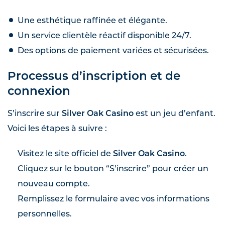
Une esthétique raffinée et élégante.
Un service clientèle réactif disponible 24/7.
Des options de paiement variées et sécurisées.
Processus d’inscription et de
connexion
S’inscrire sur
Silver Oak Casino
est un jeu d’enfant.
Voici les étapes à suivre :
Visitez le site officiel de
Silver Oak Casino
.
Cliquez sur le bouton “S’inscrire” pour créer un
nouveau compte.
Remplissez le formulaire avec vos informations
personnelles.