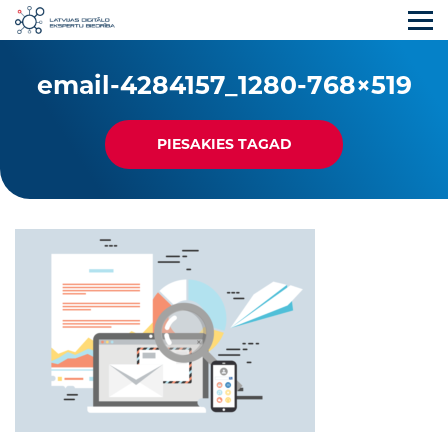
email-4284157_1280-768×519
PIESAKIES TAGAD