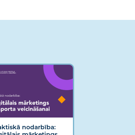
aktiskā nodarbība:
gitālais mārketings