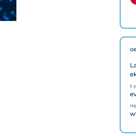
OR
La
e
E-p
e
Māj
w