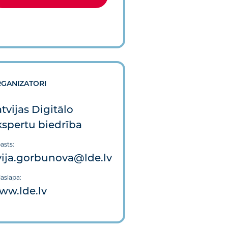
GANIZATORI
tvijas Digitālo
kspertu biedrība
asts:
vija.gorbunova@lde.lv
aslapa:
ww.lde.lv