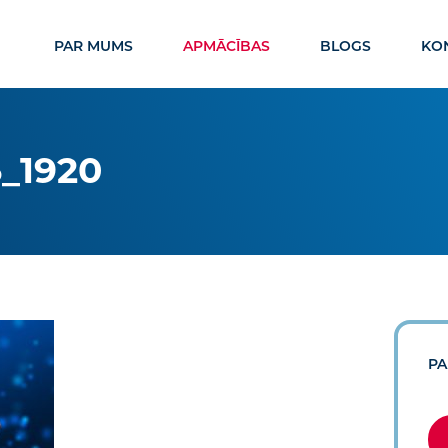
PAR MUMS
APMĀCĪBAS
BLOGS
KON
_1920
PA