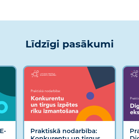
Līdzīgi pasākumi
E-
Praktiskā nodarbība:
Pr
Konkurentu un tirgus
Di