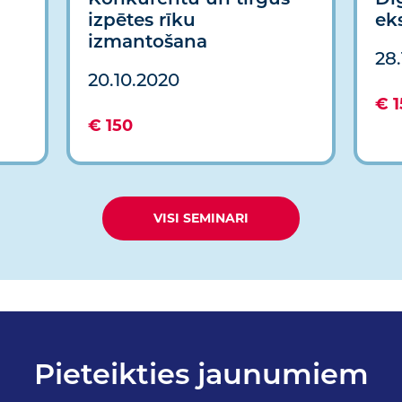
izpētes rīku
ek
izmantošana
28
20.10.2020
€ 1
€ 150
VISI SEMINARI
Pieteikties jaunumiem