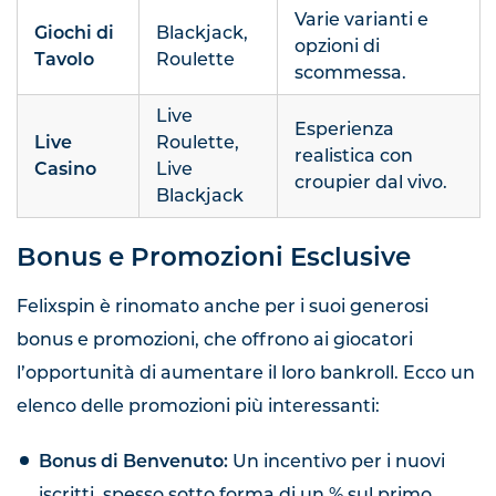
Varie varianti e
Giochi di
Blackjack,
opzioni di
Tavolo
Roulette
scommessa.
Live
Esperienza
Live
Roulette,
realistica con
Casino
Live
croupier dal vivo.
Blackjack
Bonus e Promozioni Esclusive
Felixspin è rinomato anche per i suoi generosi
bonus e promozioni, che offrono ai giocatori
l’opportunità di aumentare il loro bankroll. Ecco un
elenco delle promozioni più interessanti:
Bonus di Benvenuto:
Un incentivo per i nuovi
iscritti, spesso sotto forma di un % sul primo