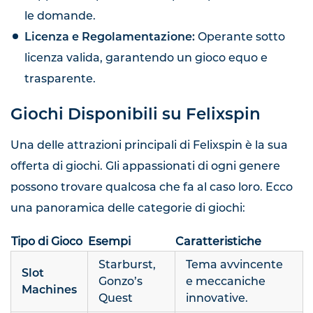
le domande.
Licenza e Regolamentazione:
Operante sotto
licenza valida, garantendo un gioco equo e
trasparente.
Giochi Disponibili su Felixspin
Una delle attrazioni principali di Felixspin è la sua
offerta di giochi. Gli appassionati di ogni genere
possono trovare qualcosa che fa al caso loro. Ecco
una panoramica delle categorie di giochi:
Tipo di Gioco
Esempi
Caratteristiche
Starburst,
Tema avvincente
Slot
Gonzo’s
e meccaniche
Machines
Quest
innovative.