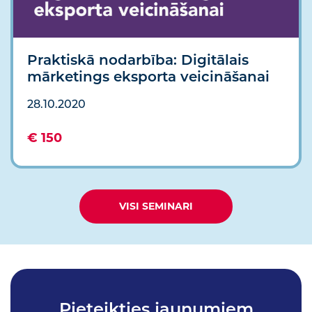
Praktiskā nodarbība: Digitālais
mārketings eksporta veicināšanai
28.10.2020
€ 150
VISI SEMINARI
Pieteikties jaunumiem