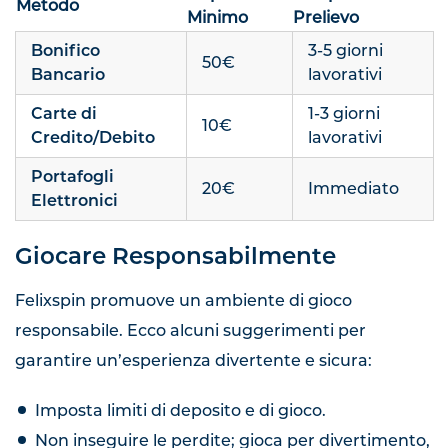
Metodo
Minimo
Prelievo
Bonifico
3-5 giorni
50€
Bancario
lavorativi
Carte di
1-3 giorni
10€
Credito/Debito
lavorativi
Portafogli
20€
Immediato
Elettronici
Giocare Responsabilmente
Felixspin promuove un ambiente di gioco
responsabile. Ecco alcuni suggerimenti per
garantire un’esperienza divertente e sicura:
Imposta limiti di deposito e di gioco.
Non inseguire le perdite; gioca per divertimento,