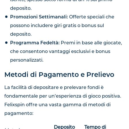
deposito.
Promozioni Settimanali:
Offerte speciali che
possono includere giri gratis o bonus sul
deposito.
Programma Fedeltà:
Premi in base alle giocate,
che consentono vantaggi esclusivi e bonus
personalizzati.
Metodi di Pagamento e Prelievo
La facilità di depositare e prelevare fondi è
fondamentale per un’esperienza di gioco positiva.
Felixspin offre una vasta gamma di metodi di
pagamento:
Deposito
Tempo di