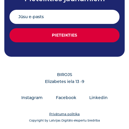
BIROJS
Elizabetes iela 13 -9
Instagram
Facebook
Linkedin
Privātuma politika
Copyright by Latvijas Digitālo ekspertu biedrība