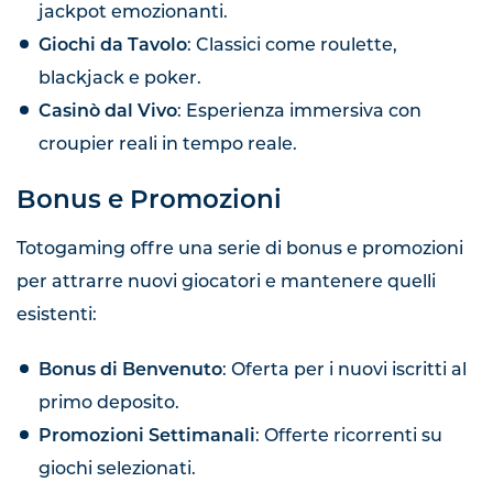
jackpot emozionanti.
Giochi da Tavolo
: Classici come roulette,
blackjack e poker.
Casinò dal Vivo
: Esperienza immersiva con
croupier reali in tempo reale.
Bonus e Promozioni
Totogaming offre una serie di bonus e promozioni
per attrarre nuovi giocatori e mantenere quelli
esistenti:
Bonus di Benvenuto
: Oferta per i nuovi iscritti al
primo deposito.
Promozioni Settimanali
: Offerte ricorrenti su
giochi selezionati.