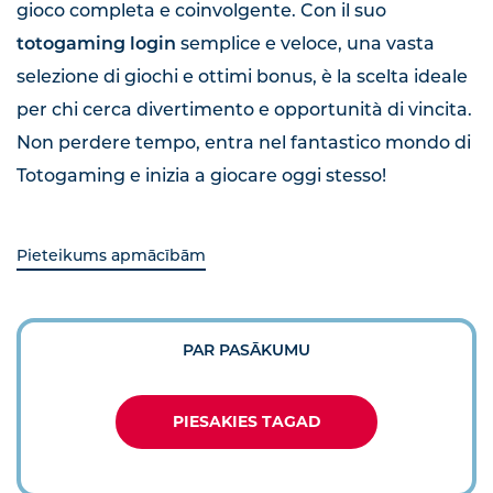
gioco completa e coinvolgente. Con il suo
totogaming login
semplice e veloce, una vasta
selezione di giochi e ottimi bonus, è la scelta ideale
per chi cerca divertimento e opportunità di vincita.
Non perdere tempo, entra nel fantastico mondo di
Totogaming e inizia a giocare oggi stesso!
Pieteikums apmācībām
PAR PASĀKUMU
PIESAKIES TAGAD