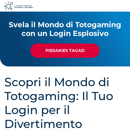
Svela il Mondo di Totogaming
con un Login Esplosivo
PIESAKIES TAGAD
Scopri il Mondo di
Totogaming: Il Tuo
Login per il
Divertimento