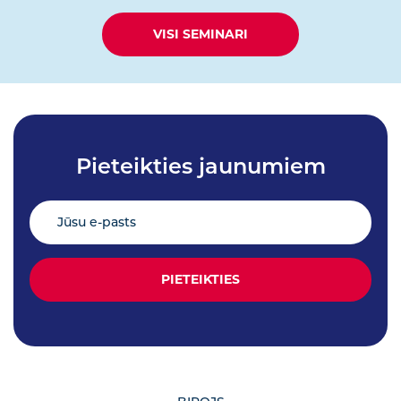
VISI SEMINARI
Pieteikties jaunumiem