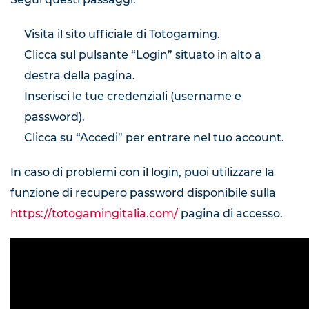
Visita il sito ufficiale di Totogaming.
Clicca sul pulsante “Login” situato in alto a
destra della pagina.
Inserisci le tue credenziali (username e
password).
Clicca su “Accedi” per entrare nel tuo account.
In caso di problemi con il login, puoi utilizzare la
funzione di recupero password disponibile sulla
https://totogamingitalia.com/
pagina di accesso.