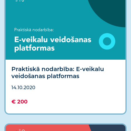
Praktiskā nodarbība: E-veikalu
veidošanas platformas
14.10.2020
€ 200