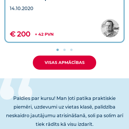
14.10.2020
€ 200
+ 42 PVN
VISAS APMĀCĪBAS
Paldies par kursu! Man ļoti patika praktiskie
piemēri, uzdevumi uz vietas klasē, palīdzība
neskaidro jautājumu atrisināšanā, soli pa solim arī
tiek rādīts kā visu izdarīt.