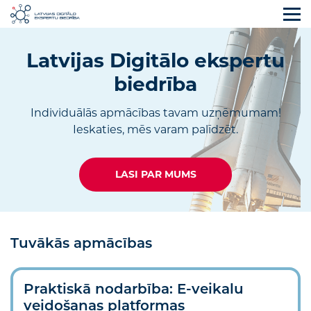
Latvijas Digitālo ekspertu
biedrība
Individuālās apmācības tavam uzņēmumam!
Ieskaties, mēs varam palīdzēt.
LASI PAR MUMS
Tuvākās apmācības
Praktiskā nodarbība: E-veikalu
veidošanas platformas